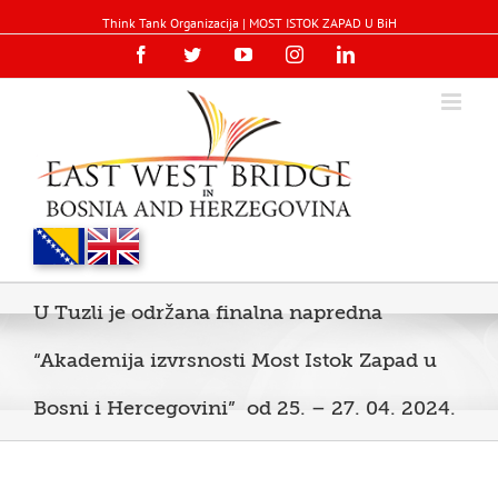
Think Tank Organizacija | MOST ISTOK ZAPAD U BiH
Facebook
Twitter
YouTube
Instagram
Linkedin
U Tuzli je održana finalna napredna
“Akademija izvrsnosti Most Istok Zapad u
Bosni i Hercegovini” od 25. – 27. 04. 2024.