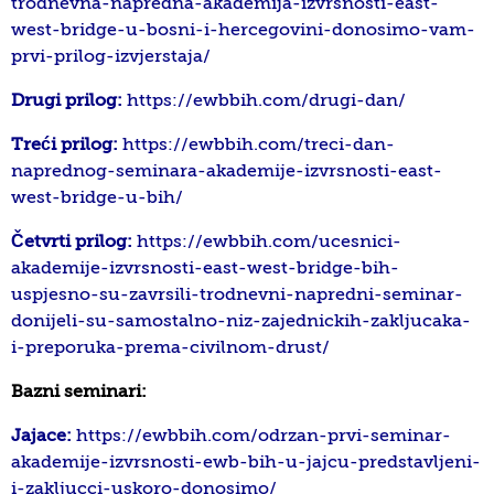
trodnevna-napredna-akademija-izvrsnosti-east-
west-bridge-u-bosni-i-hercegovini-donosimo-vam-
prvi-prilog-izvjerstaja/
Drugi prilog:
https://ewbbih.com/drugi-dan/
Treći prilog:
https://ewbbih.com/treci-dan-
naprednog-seminara-akademije-izvrsnosti-east-
west-bridge-u-bih/
Četvrti prilog:
https://ewbbih.com/ucesnici-
akademije-izvrsnosti-east-west-bridge-bih-
uspjesno-su-zavrsili-trodnevni-napredni-seminar-
donijeli-su-samostalno-niz-zajednickih-zakljucaka-
i-preporuka-prema-civilnom-drust/
Bazni seminari:
Jajace:
https://ewbbih.com/odrzan-prvi-seminar-
akademije-izvrsnosti-ewb-bih-u-jajcu-predstavljeni-
i-zakljucci-uskoro-donosimo/