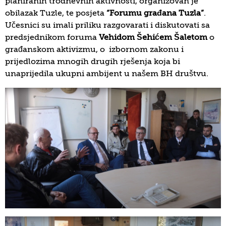
planiranih trodnevnih aktivnosti, organizovan je
obilazak Tuzle, te posjeta
“Forumu građana Tuzla”
.
Učesnici su imali priliku razgovarati i diskutovati sa
predsjednikom foruma
Vehidom Šehićem Šaletom
o
građanskom aktivizmu, o izbornom zakonu i
prijedlozima mnogih drugih rješenja koja bi
unaprijedila ukupni ambijent u našem BH društvu.