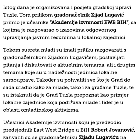
Istog dana je organizovana i posjeta gradskoj upravi
Tuzle. Tom prilikom
gradonačelnik Zijad Lugavić
primio je učesnike
“Akademije izvrsnosti EWB BIH”
, sa
kojima je razgovarao o izazovima odgovornog
upravljanja javnim resursima u lokalnoj zajednici.
Tokom susreta mladi su imali priliku razgovarati s
gradonačelnikom Zijadom Lugavićem, postavljati
pitanja i diskutovati o aktuelnim temama, ali i drugim
temama koje su u nadležnosti jedinica lokalne
samouprave. Također su pohvalili sve što je Grad do
sada uradio kako za mlade, tako i za građane Tuzle, te
su istaknuli da je Grad Tuzla prepoznat kao primjer
lokalne zajednice koja podržava mlade i lider je u
oblasti omladinskog aktivizma.
Učesnici Akademije izvrsnosti koju je predvodio
predsjednik East West Bridge u BiH
Robert Jovanović
,
zahvalili su se gradonačelniku
Zijadu Lugaviću
na