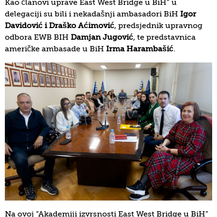
Kao članovi uprave East West Bridge u BiH” u
delegaciji su bili i nekadašnji ambasadori BiH
Igor
Davidović i Draško Aćimović
, predsjednik upravnog
odbora EWB BIH
Damjan Jugović
, te predstavnica
američke ambasade u BiH
Irma Harambašić
.
Na ovoj “Akademiji izvrsnosti East West Bridge u BiH”