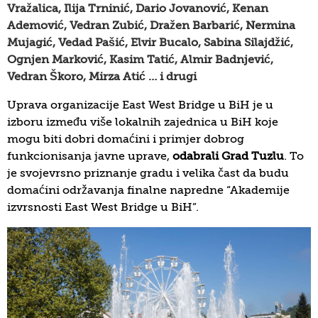
Vražalica, Ilija Trninić, Dario Jovanović,
Kenan
Ademović, Vedran
Zubić, Dražen Barbarić, Nermina
Mujagić, Vedad Pašić, Elvir Bucalo, Sabina Silajdžić,
Ognjen Marković,
Kasim Tatić,
Almir Badnjević,
Vedran Škoro, Mirza Atić
… i drugi
Uprava organizacije East West Bridge u BiH je u
izboru između više lokalnih zajednica u BiH koje
mogu biti dobri domaćini i primjer dobrog
funkcionisanja javne uprave,
odabrali Grad Tuzlu
. To
je svojevrsno priznanje gradu i velika čast da budu
domaćini održavanja finalne napredne “Akademije
izvrsnosti East West Bridge u BiH”.