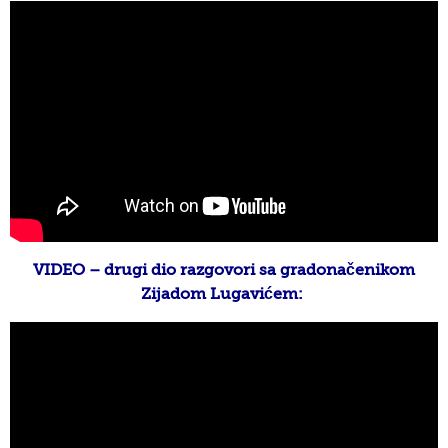
VIDEO – drugi dio razgovori sa gradonačenikom
Zijadom Lugavićem: