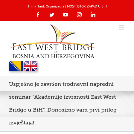
Think Tank Organizacija | MOST ISTOK ZAPAD U BiH
Facebook
Twitter
YouTube
Instagram
Linkedin
Uspješno je završen trodnevni napredni
seminar “Akademije izvrsnosti East West
Bridge u BiH”. Donosimo vam prvi prilog
izvještaja!