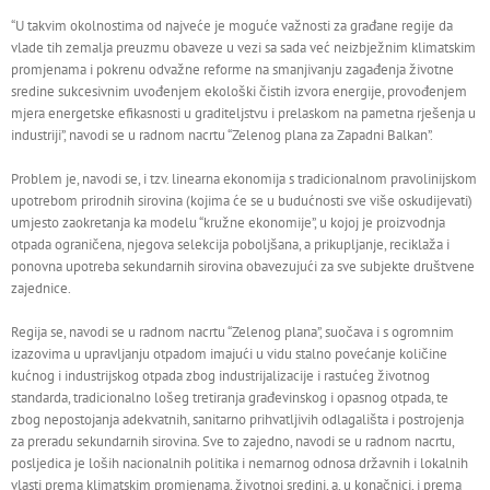
“U takvim okolnostima od najveće je moguće važnosti za građane regije da
vlade tih zemalja preuzmu obaveze u vezi sa sada već neizbježnim klimatskim
promjenama i pokrenu odvažne reforme na smanjivanju zagađenja životne
sredine sukcesivnim uvođenjem ekološki čistih izvora energije, provođenjem
mjera energetske efikasnosti u graditeljstvu i prelaskom na pametna rješenja u
industriji”, navodi se u radnom nacrtu “Zelenog plana za Zapadni Balkan”.
Problem je, navodi se, i tzv. linearna ekonomija s tradicionalnom pravolinijskom
upotrebom prirodnih sirovina (kojima će se u budućnosti sve više oskudijevati)
umjesto zaokretanja ka modelu “kružne ekonomije”, u kojoj je proizvodnja
otpada ograničena, njegova selekcija poboljšana, a prikupljanje, reciklaža i
ponovna upotreba sekundarnih sirovina obavezujući za sve subjekte društvene
zajednice.
Regija se, navodi se u radnom nacrtu “Zelenog plana”, suočava i s ogromnim
izazovima u upravljanju otpadom imajući u vidu stalno povećanje količine
kućnog i industrijskog otpada zbog industrijalizacije i rastućeg životnog
standarda, tradicionalno lošeg tretiranja građevinskog i opasnog otpada, te
zbog nepostojanja adekvatnih, sanitarno prihvatljivih odlagališta i postrojenja
za preradu sekundarnih sirovina. Sve to zajedno, navodi se u radnom nacrtu,
posljedica je loših nacionalnih politika i nemarnog odnosa državnih i lokalnih
vlasti prema klimatskim promjenama, životnoj sredini, a, u konačnici, i prema