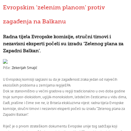
Evropskim ‘zelenim planom’ protiv
zagađenja na Balkanu
Radna tijela Evropske komisije, stručni timovi i
nezavisni eksperti počeli su izradu ‘Zelenog plana za
Zapadni Balkan’.
Piše:
Zekerijah Smajić
U Evropskoj komisiji saglasni su da je zagađenost zraka jedan od najvećih
ekoloških problema u zemljama regije
EPA
Dok se stanovništvo u većini gradova u regiji tradicionalno u ovo doba godine
truje sumpor-dioksidom, ugljik-monoksidom, lebdećim česticama u vidu dima,
čađi, prašine i čime sve ne, iz Brisela ekskluzivna vijest: radna tijela Evropske
komisije, stručni timovi i nezavisni eksperti počeli su izradu “Zelenog plana za
Zapadni Balkan”.
Riječ je o prvom strateškom dokumentu Evropske unije tog sadržaja koji