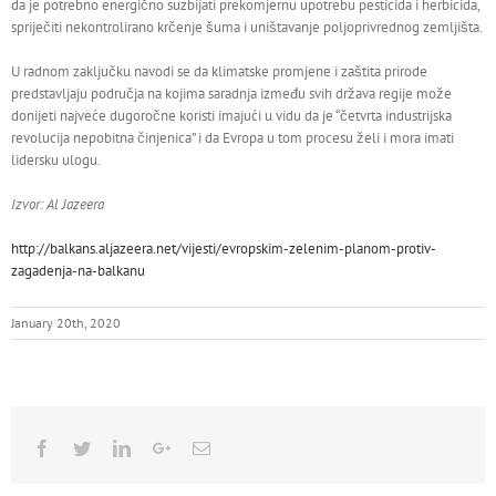
da je potrebno energično suzbijati prekomjernu upotrebu pesticida i herbicida,
spriječiti nekontrolirano krčenje šuma i uništavanje poljoprivrednog zemljišta.
U radnom zaključku navodi se da klimatske promjene i zaštita prirode
predstavljaju područja na kojima saradnja između svih država regije može
donijeti najveće dugoročne koristi imajući u vidu da je “četvrta industrijska
revolucija nepobitna činjenica” i da Evropa u tom procesu želi i mora imati
lidersku ulogu.
Izvor: Al Jazeera
http://balkans.aljazeera.net/vijesti/evropskim-zelenim-planom-protiv-
zagadenja-na-balkanu
January 20th, 2020
Facebook
Twitter
Linkedin
Google+
Email