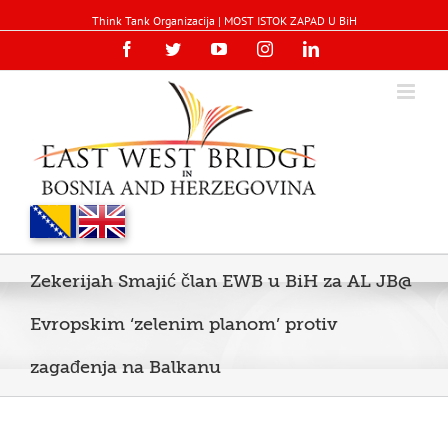
Think Tank Organizacija | MOST ISTOK ZAPAD U BiH
Facebook
Twitter
YouTube
Instagram
Linkedin
Zekerijah Smajić član EWB u BiH za AL JB@
Evropskim ‘zelenim planom’ protiv
zagađenja na Balkanu