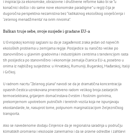
i inspiracija za ekonomske, obrazovne i društvene reforme kako bi se “u
konačnici došlo i do same nove ekonomske paradigme” u regiji čija je
dugoročna perspektiva nezamisliva bez “radikalnog ekološkog osvješćenja i
‘zelenog menadžmenta’ na svim nivoima”.
Balkan truje sebe, svoje susjede i građane EU-a
U Evropskoj komisiji saglasni su da je zagađenost zraka jedan od najvećih
ekoloških problema u zemljama regije. Posljedice su naročito velike po
stanovništvo u glavnim gradovima i industrijskim centrima s tendencijom rasta
tih posljedica po stanovništvo i ekonomije zemalja članica EU-a, posebno u
onima iz najbližeg susjedstva: u Hrvatskoj, Rumuniji, Bugarskoj, Mađarskoj, Italiji
i Grčkoj.
U radnom nacrtu “Zelenog plana” navodi se da je dramatična koncentracija
opasnih čestica uzrokovana prvenstveno radom velikog broja zastarjelih
termoelektrana, grijanjem domaćinstava čvrstim i fosilnim gorivima,
prekomjernom upotrebom putničkih i teretnih vozila koja ne ispunjavaju
ekostandarde, te, nasuprot tome, potpunom marginalizacijom željezničkog
transporta.
Ako se navedenome dodaju činjenice da je regionalna saradnja u području
klimatskih promjena i ekologije zanemariva i da se pravne odredbe i zahtjevi