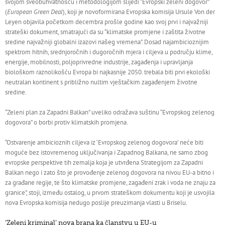
svojom sveobuhvatnošću i metodologijom slijedi “Evropski zeleni dogovor”
(
European Green Deal
), koji je novoformirana Evropska komisija Ursule Von der
Leyen objavila početkom decembra prošle godine kao svoj prvi i najvažniji
strateški dokument, smatrajući da su “klimatske promjene i zaštita životne
sredine najvažniji globalni izazovi našeg vremena”. Dosad najambicioznijim
spektrom hitnih, srednjoročnih i dugoročnih mjera i ciljeva u području klime,
energije, mobilnosti, poljoprivredne industrije, zagađenja i upravljanja
biološkom raznolikošću Evropa bi najkasnije 2050. trebala biti prvi ekološki
neutralan kontinent s približno nultim vještačkim zagađenjem životne
sredine.
“Zeleni plan za Zapadni Balkan” uveliko odražava suštinu “Evropskog zelenog
dogovora” o borbi protiv klimatskih promjena.
“Ostvarenje ambicioznih ciljeva iz ‘Evropskog zelenog dogovora’ neće biti
moguće bez istovremenog uključivanja i Zapadnog Balkana, ne samo zbog
evropske perspektive tih zemalja koja je utvrđena Strategijom za Zapadni
Balkan nego i zato što je provođenje zelenog dogovora na nivou EU-a bitno i
za građane regije, te što klimatske promjene, zagađeni zrak i voda ne znaju za
granice”, stoji, između ostalog, u prvom strateškom dokumentu koji je usvojila
nova Evropska komisija nedugo poslije preuzimanja vlasti u Briselu.
‘Zeleni kriminal’ nova brana ka članstvu u EU-u