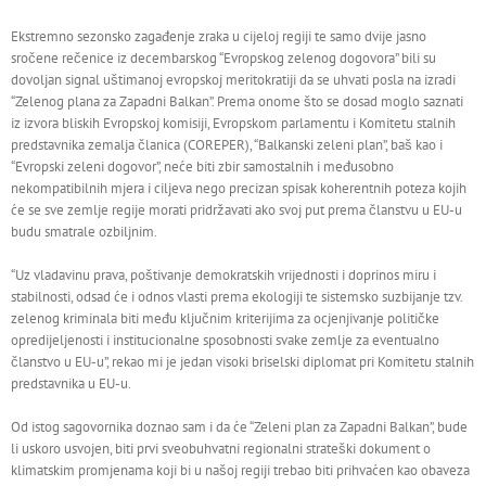
Ekstremno sezonsko zagađenje zraka u cijeloj regiji te samo dvije jasno
sročene rečenice iz decembarskog “Evropskog zelenog dogovora” bili su
dovoljan signal uštimanoj evropskoj meritokratiji da se uhvati posla na izradi
“Zelenog plana za Zapadni Balkan”. Prema onome što se dosad moglo saznati
iz izvora bliskih Evropskoj komisiji, Evropskom parlamentu i Komitetu stalnih
predstavnika zemalja članica (COREPER), “Balkanski zeleni plan”, baš kao i
“Evropski zeleni dogovor”, neće biti zbir samostalnih i međusobno
nekompatibilnih mjera i ciljeva nego precizan spisak koherentnih poteza kojih
će se sve zemlje regije morati pridržavati ako svoj put prema članstvu u EU-u
budu smatrale ozbiljnim.
“Uz vladavinu prava, poštivanje demokratskih vrijednosti i doprinos miru i
stabilnosti, odsad će i odnos vlasti prema ekologiji te sistemsko suzbijanje tzv.
zelenog kriminala biti među ključnim kriterijima za ocjenjivanje političke
opredijeljenosti i institucionalne sposobnosti svake zemlje za eventualno
članstvo u EU-u”, rekao mi je jedan visoki briselski diplomat pri Komitetu stalnih
predstavnika u EU-u.
Od istog sagovornika doznao sam i da će “Zeleni plan za Zapadni Balkan”, bude
li uskoro usvojen, biti prvi sveobuhvatni regionalni strateški dokument o
klimatskim promjenama koji bi u našoj regiji trebao biti prihvaćen kao obaveza