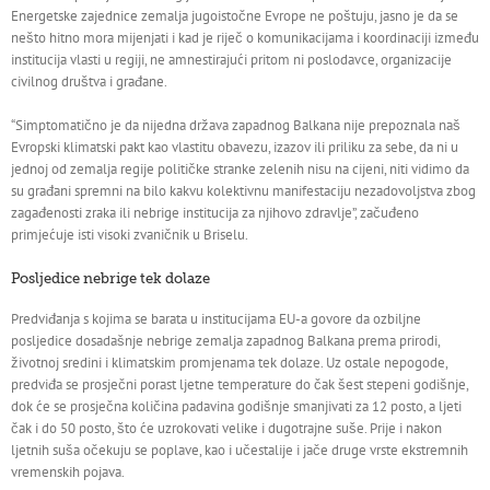
Energetske zajednice zemalja jugoistočne Evrope ne poštuju, jasno je da se
nešto hitno mora mijenjati i kad je riječ o komunikacijama i koordinaciji između
institucija vlasti u regiji, ne amnestirajući pritom ni poslodavce, organizacije
civilnog društva i građane.
“Simptomatično je da nijedna država zapadnog Balkana nije prepoznala naš
Evropski klimatski pakt kao vlastitu obavezu, izazov ili priliku za sebe, da ni u
jednoj od zemalja regije političke stranke zelenih nisu na cijeni, niti vidimo da
su građani spremni na bilo kakvu kolektivnu manifestaciju nezadovoljstva zbog
zagađenosti zraka ili nebrige institucija za njihovo zdravlje”, začuđeno
primjećuje isti visoki zvaničnik u Briselu.
Posljedice nebrige tek dolaze
Predviđanja s kojima se barata u institucijama EU-a govore da ozbiljne
posljedice dosadašnje nebrige zemalja zapadnog Balkana prema prirodi,
životnoj sredini i klimatskim promjenama tek dolaze. Uz ostale nepogode,
predviđa se prosječni porast ljetne temperature do čak šest stepeni godišnje,
dok će se prosječna količina padavina godišnje smanjivati za 12 posto, a ljeti
čak i do 50 posto, što će uzrokovati velike i dugotrajne suše. Prije i nakon
ljetnih suša očekuju se poplave, kao i učestalije i jače druge vrste ekstremnih
vremenskih pojava.