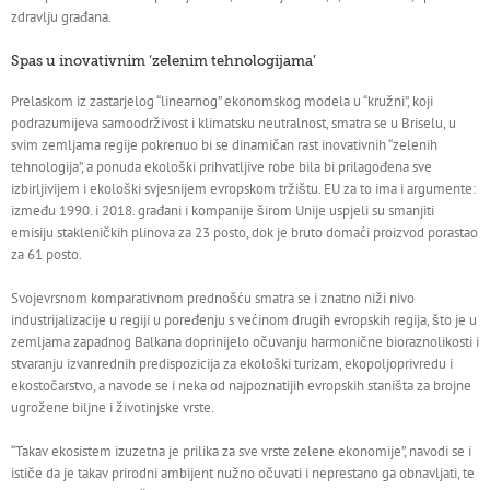
zdravlju građana.
Spas u inovativnim ‘zelenim tehnologijama’
Prelaskom iz zastarjelog “linearnog” ekonomskog modela u “kružni”, koji
podrazumijeva samoodrživost i klimatsku neutralnost, smatra se u Briselu, u
svim zemljama regije pokrenuo bi se dinamičan rast inovativnih “zelenih
tehnologija”, a ponuda ekološki prihvatljive robe bila bi prilagođena sve
izbirljivijem i ekološki svjesnijem evropskom tržištu. EU za to ima i argumente:
između 1990. i 2018. građani i kompanije širom Unije uspjeli su smanjiti
emisiju stakleničkih plinova za 23 posto, dok je bruto domaći proizvod porastao
za 61 posto.
Svojevrsnom komparativnom prednošću smatra se i znatno niži nivo
industrijalizacije u regiji u poređenju s većinom drugih evropskih regija, što je u
zemljama zapadnog Balkana doprinijelo očuvanju harmonične bioraznolikosti i
stvaranju izvanrednih predispozicija za ekološki turizam, ekopoljoprivredu i
ekostočarstvo, a navode se i neka od najpoznatijih evropskih staništa za brojne
ugrožene biljne i životinjske vrste.
“Takav ekosistem izuzetna je prilika za sve vrste zelene ekonomije”, navodi se i
ističe da je takav prirodni ambijent nužno očuvati i neprestano ga obnavljati, te