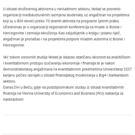
U oblasti društvenog aktivizma u nevladinom sektoru, Vedad se posvetio
organizaciji međukulturalnih razmjena studenata, uz angažman na projektima
koji su u
BiH doveli preko 70 stranih aktivista na programe ljetnih praksi.
Učestvovao je u organizaciji regionalnih konferencija za mlade iz Bosne i
Hercegovine i
zemalja okruženja. Kao zaljubljenik u knjigu i pisanu riječ,
angažman je pronašao i na projektima potpore mladim autorima iz Bosne i
Hercegovine.
Već tokom osnovnih studija Vedad je iskazao istančanu sklonost ka analitičkom
i kvantitativnom pristupu izučavanju ekonomije i finansija te je nakon
demonstratorskog angažmana na kvantitativnim predmetima Univerziteta SSST
karijeru počeo razvijati u oblasti finansijskog modeliranja u Big4 i bankarskom
sektoru.
Danas živi u Beču, gdje na postdiplomskom studiju iz oblasti kvantitativnih
finansija na Vienna University of Economics and Business (WU) nastavlja sa
naobrazbom.