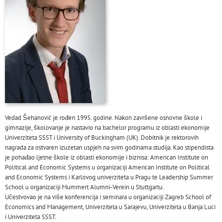
Vedad Šehanović je rođen 1995. godine. Nakon završene osnovne škole i
gimnazije, školovanje je nastavio na bachelor programu iz oblasti ekonomije
Univerziteta SSST i University of Buckingham (UK). Dobitnik je rektorovih
nagrada za ostvaren izuzetan uspjeh na svim godinama studija. Kao stipendista
je pohađao ljetne škole iz oblasti ekonomije i biznisa: American Institute on
Political and Economic Systems u organizaciji American Institute
on Political
and Economic Systems i Karlovog univerziteta u Pragu te Leadership Summer
School u organizaciji Mummert Alumni-Verein u Stuttgartu.
Učestvovao je na više konferencija i seminara u organizaciji Zagreb School of
Economics and Management, Univerziteta u Sarajevu, Univerziteta u Banja Luci
i Univerziteta SSST.