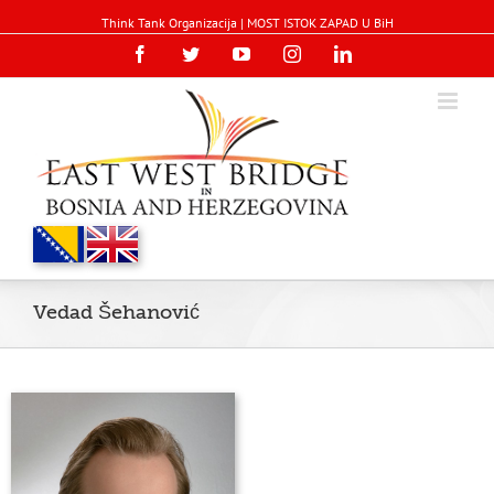
Think Tank Organizacija | MOST ISTOK ZAPAD U BiH
Facebook
Twitter
YouTube
Instagram
Linkedin
Vedad Šehanović