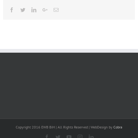
Facebook
Twitter
Linkedin
Google+
Email
Copyright 2016 EWB BiH | All Rights Reserved | WebDesign by
Cobra
Facebook
Twitter
YouTube
Instagram
Linkedin