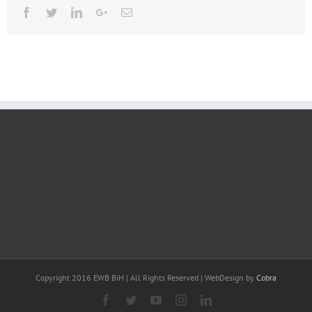
Facebook
Twitter
Linkedin
Google+
Email
Copyright 2016 EWB BiH | All Rights Reserved | WebDesign by
Cobra
Facebook
Twitter
YouTube
Instagram
Linkedin