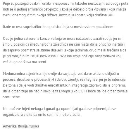
Prije su postojali ovakvi i onakvi nesporazumi, također neslučajni, ali ovoga puta
radi se o jednoj armiranoj pat-poziciji koja je debelo projektovana i koja ima za
svrhu onemogućiti funkciju države, institucija i opstrukciju društva BiH.
Rade to ova zagrebačko-beogradska linija sa moskovskom pozadinom.
Ovo je jedna zatvorena konzerva koja se mora nažalost otvarati spolja jer mi
smo u poziciji da međunarodna zajednica ne čini ništa, da je prilično inertna i
da zapravo posmatra sa strane dijeleći lekcije jednima, drugima ili trećima a da
je pri tom, čini mi se, ili nesvjesna ili svjesna svoje pozicije savjetodavca koju
već dugo održava ma sceni.
Međunarodna zajednica nije ovdje da savjetuje već da se aktivno uključi u
procese, društvene procese, BiH i da ovu zemlju reintegriše, jer je to intencija
Dejtona, i da je vodi društvu euroatlantskih integracija, zapravo, da je pripremi,
da je organizuje na način kako je ta Evropa u koju BiH hoće da ide organizovala
samu sebe.
Ne možete htjeti nekoga, i gurati ga, opominjati ga da se pripremi, da se
organizuje, a vidite da on to sam ne može uraditi.
Amerika, Rusija, Turska