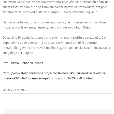
i ne znam kakvih sve ovlasti svojevremeno, koje više ne funkcionišu očito, ne
znam zašto, trebalo bi da ga zamijeni novim ispravnim proizvodom, tim prije
što smo mi taj proizvod platili vrlo skupo i u nekoj ireverzibilnoj valuti.
Ne može se to vratiti, ne mogu se vratiti mrtvi, ne mogu se vratiti invalidi, ne
može se vratiti krv, suze, nesreća, sve ono čime smo platili Dejton.
Dakle, bilo bi krajnje korektno i bilo bi u moralnom smislu obavezujuće, čak
imperativno da se ovoj zemlji da jedan sasvim novi politički odnosno,
metaforički, govoreći, nova veš mašina koja će raditi onako kako treba da radi i
zbog čega je kupljena.
Izvor:
Radio Slobodna Evropa
https://www.slobodnaevropa.org/a/bajtal-me%C4%91unarodna-zajednica-
mora-rije%C5%A1iti-armiranu-pat-poziciju-u-bih/29725072.html
January 23rd, 2019