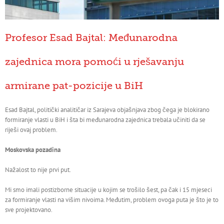
Profesor Esad Bajtal: Međunarodna
zajednica mora pomoći u rješavanju
armirane pat-pozicije u BiH
Esad Bajtal, politički analitičar iz Sarajeva objašnjava zbog čega je blokirano
formiranje vlasti u BiH i šta bi međunarodna zajednica trebala učiniti da se
riješi ovaj problem.
Moskovska pozadina
Nažalost to nije prvi put.
Mi smo imali postizborne situacije u kojim se trošilo šest, pa čak i 15 mjeseci
za formiranje vlasti na višim nivoima. Međutim, problem ovoga puta je što je to
sve projektovano.