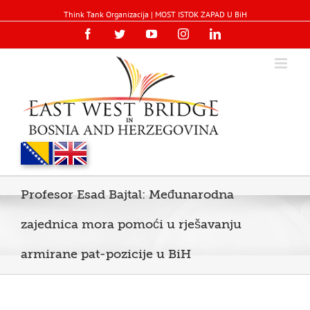
Think Tank Organizacija | MOST ISTOK ZAPAD U BiH
Facebook
Twitter
YouTube
Instagram
Linkedin
Profesor Esad Bajtal: Međunarodna
zajednica mora pomoći u rješavanju
armirane pat-pozicije u BiH