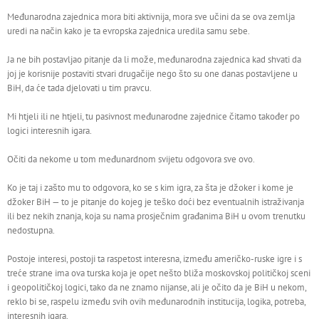
Međunarodna zajednica mora biti aktivnija, mora sve učini da se ova zemlja
uredi na način kako je ta evropska zajednica uredila samu sebe.
Ja ne bih postavljao pitanje da li može, međunarodna zajednica kad shvati da
joj je korisnije postaviti stvari drugačije nego što su one danas postavljene u
BiH, da će tada djelovati u tim pravcu.
Mi htjeli ili ne htjeli, tu pasivnost međunarodne zajednice čitamo također po
logici interesnih igara.
Očiti da nekome u tom međunardnom svijetu odgovora sve ovo.
Ko je taj i zašto mu to odgovora, ko se s kim igra, za šta je džoker i kome je
džoker BiH — to je pitanje do kojeg je teško doći bez eventualnih istraživanja
ili bez nekih znanja, koja su nama prosječnim građanima BiH u ovom trenutku
nedostupna.
Postoje interesi, postoji ta raspetost interesna, između američko-ruske igre i s
treće strane ima ova turska koja je opet nešto bliža moskovskoj političkoj sceni
i geopolitičkoj logici, tako da ne znamo nijanse, ali je očito da je BiH u nekom,
reklo bi se, raspelu između svih ovih međunarodnih institucija, logika, potreba,
interesnih igara.