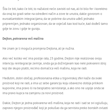
Šta će biti, kako će biti, to nažalost neće zavisiti od nas, ali bi bilo fer i korektno
da onaj ko gradi sebe na određeni način a zove te unutra, dakle govorom o
euroatlantstkim integracijama, da se pobrine da unutra uđeš jednako
pripremljen, jednako organizovan, da se osjećaš kao kod kuće, kad dođeš tamo
gdje te zovu i gdje te guraju.
Dejton, pokvarena veš mašina
Ne znam je li moguća promjena Dejtona, ali je nužna.
Ako već koliko već ima poslije rata, 23 godine, Dejton nije realizovao svoju
intenciju reintegracije zemlje, onda ga ja doživljavam kao neki pokvareni stroj
koji ste skupo platili, recimo domaćica veš mašinu, koja ne radi.
Međutim, dobri običaji, profesionalna etika u trgovinskoj sferi kaže da svaki
proizvod koji ne radi, a ima uz sebe garanciju koju obavezno dobija prilikom
kupovine, ima pravo ili na besplatno servisiranje, a ako ono ne uspije onda se
ima pravo kupca na zamjenu za novi proizvod.
Dakle, Dejton je jedna pokvarena veš mašina, koja ne radi i sad se svi oglušuju,
zapravo njegov proizvođač koji je pokušao da ga servisira preko bonskih ovlasti