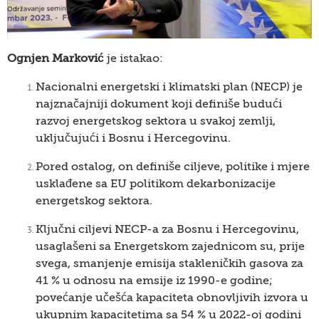
Ognjen Marković
je istakao:
Nacionalni energetski i klimatski plan (NECP) je
najznačajniji dokument koji definiše budući
razvoj energetskog sektora u svakoj zemlji,
uključujući i Bosnu i Hercegovinu.
Pored ostalog, on definiše ciljeve, politike i mjere
usklađene sa EU politikom dekarbonizacije
energetskog sektora.
Ključni ciljevi NECP-a za Bosnu i Hercegovinu,
usaglašeni sa Energetskom zajednicom su, prije
svega, smanjenje emisija stakleničkih gasova za
41 % u odnosu na emsije iz 1990-e godine;
povećanje učešća kapaciteta obnovljivih izvora u
ukupnim kapacitetima sa 54 % u 2022-oj godini