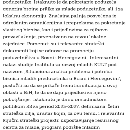
poduzetnike. Istaknuto je da pokretanje poduzeća
generira brojne prilike za mlade poduzetnike, ali i za
lokalnu ekonomiju. Značajna pažnja posvećena je
određenim ograničenjima i preprekama za pokretanje
vlasitiog biznisa, kao i prijedlozima za njihovo
prevazilaženje, prvenstveno na nivou lokalne
zajednice. Pomenuti su i relevantni strateški
dokumenti koji se odnose na promociju
poduzetništva u Bosni i Hercegovini. Interesantni
nalazi studije Instituta za razvoj mladih KULT pod
nazivom „Situaciona analiza problema i potreba
biznisa mladih preduzetnika u Bosni i Hercegovini“,
poslužili su da se prikaže trenutna situacija u ovoj
oblasti u BiH, te da se daju prijedlozi za njeno
poboljšanje. Istaknuto je da su omladinskom
politikom RS za period 2023-2027. definisana četiri
strateška cilja, unutar kojih, za ovu temu, i relevantni
ključni strateški projekti: uspostavljanje resursnog
centra za mlade, program podrške mladim