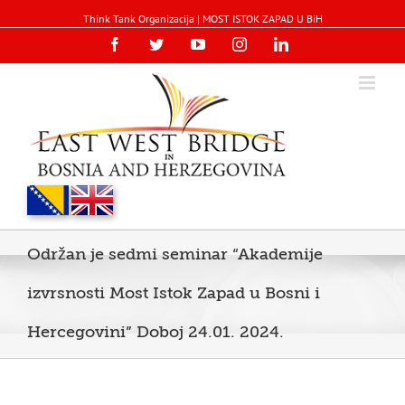
Think Tank Organizacija | MOST ISTOK ZAPAD U BiH
Facebook
Twitter
YouTube
Instagram
Linkedin
Održan je sedmi seminar “Akademije
izvrsnosti Most Istok Zapad u Bosni i
Hercegovini” Doboj 24.01. 2024.