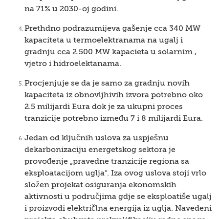
na 71% u 2030-oj godini.
Prethdno podrazumijeva gašenje cca 340 MW
kapaciteta u termoelektranama na ugalj i
gradnju cca 2.500 MW kapacieta u solarnim ,
vjetro i hidroelektanama.
Procjenjuje se da je samo za gradnju novih
kapaciteta iz obnovljhivih izvora potrebno oko
2.5 milijardi Eura dok je za ukupni proces
tranzicije potrebno između 7 i 8 milijardi Eura.
Jedan od ključnih uslova za uspješnu
dekarbonizaciju energetskog sektora je
provođenje „pravedne tranzicije regiona sa
eksploatacijom uglja“. Iza ovog uslova stoji vrlo
složen projekat osiguranja ekonomskih
aktivnosti u područjima gdje se eksploatiše ugalj
i proizvodi električlna energija iz uglja. Navedeni