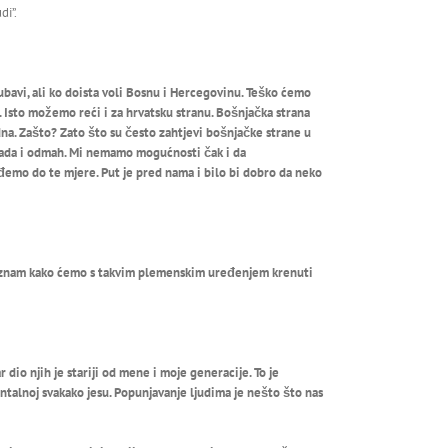
di”.
ubavi, ali ko doista voli Bosnu i Hercegovinu. Teško ćemo
 Isto možemo reći i za hrvatsku stranu. Bošnjačka strana
na. Zašto? Zato što su često zahtjevi bošnjačke strane u
 sada i odmah. Mi nemamo mogućnosti čak i da
ođemo do te mjere. Put je pred nama i bilo bi dobro da neko
Ne znam kako ćemo s takvim plemenskim uređenjem krenuti
io njih je stariji od mene i moje generacije. To je
mentalnoj svakako jesu. Popunjavanje ljudima je nešto što nas