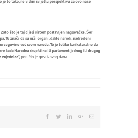
Ako je to tako, ne vidim svijetlu perspektivu za ovo naše
 Zato što je taj cijeli sistem postavljen naglavačke. Šef
a. To znači da su niži organi, dakle narodi, nadređeni
ercegovine već svom narodu. To je toliko karikaturalno da
ere kada Narodna skupština ili parlament jednog ili drugog
e zajednice”,
poručio je gost Novog dana.
Facebook
Twitter
Linkedin
Google+
Email