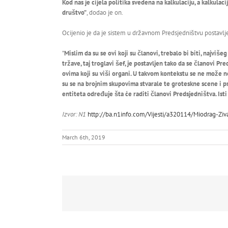
Kod nas je cijela politika svedena na kalkulaciju, a kalkulac
društvo”
, dodao je on.
Ocijenio je da je sistem u državnom Predsjedništvu postavlj
”
Mislim da su se ovi koji su članovi, trebalo bi biti, najviše
tržave, taj troglavi šef, je postavljen tako da se članovi 
ovima koji su viši organi. U takvom kontekstu se ne može n
su se na brojnim skupovima stvarale te groteskne scene i 
entiteta određuje šta će raditi članovi Predsjedništva. Isti 
Izvor: N1
http://ba.n1info.com/Vijesti/a320114/Miodrag-Zi
March 6th, 2019