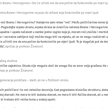
i Bosnu i Hercegovinu i što će učiniti sve da ona počne da funkcioniše po mjeri lju
nima Bosne i Hercegovine na putu do države koja funkcioniše po mjeri ljudi.
koji voli Bosnu i Hercegovinu? Namjerno sam rekao ”voli”. Među političarima nema lj
Pogledajte srpsku stranu, srpska strana se zvanično odrekla Bosne i Hercegovine.
a upadne i upada nažalost u zamke jedne logike koja je, moram reći,možda i morbid
e i nerealne zahtjeve koji možda mogu biti na mjestu, ali se ne mogu realizirati
 će učiniti sve da ona počne da funkcioniše po mjeri ljudi. To je dugačak put da d
đa”,
ispričao je profesor Živanović.
našeg društva.
etničke zajednice. Otuda nije moguće doći do onoga što se zove volja građana. 
kao je profesor Živanović.
neracija političara – starih, ali ne u fizičkom smislu.
h političara i to već nekoliko decenija. Kad pogledamo biološku strukturu, dobar d
j starosti. Ne mora to biti duboka starost, ne mora ti biti fizička starost, ali u 
bi trebalo biti velika tema u svakoj epohi.