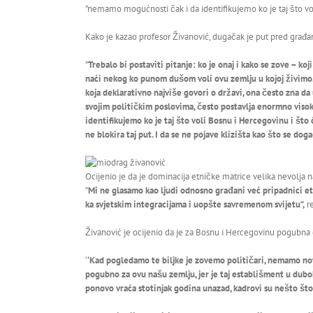
”nemamo mogućnosti čak i da identifikujemo ko je taj što vol
Kako je kazao profesor Živanović, dugačak je put pred građa
”
Trebalo bi postaviti pitanje: ko je onaj i kako se zove – 
naći nekog ko punom dušom voli ovu zemlju u kojoj živimo. 
koja deklarativno najviše govori o državi, ona često zna d
svojim političkim poslovima, često postavlja enormno visok
identifikujemo ko je taj što voli Bosnu i Hercegovinu i što
ne blokira taj put. I da se ne pojave klizišta kao što se doga
Ocijenio je da je dominacija etničke matrice velika nevolja 
”
Mi ne glasamo kao ljudi odnosno građani već pripadnici 
ka svjetskim integracijama i uopšte savremenom svijetu”,
re
Živanović je ocijenio da je za Bosnu i Hercegovinu pogubna ge
‘
‘Kad pogledamo te biljke je zovemo političari, nemamo novi
pogubno za ovu našu zemlju, jer je taj establišment u duboko
ponovo vraća stotinjak godina unazad, kadrovi su nešto što 