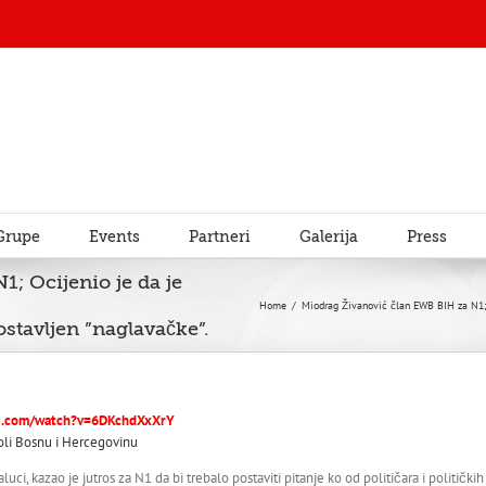
Grupe
Events
Partneri
Galerija
Press
; Ocijenio je da je
Home
/
Miodrag Živanović član EWB BIH za N1; 
stavljen ”naglavačke”.
e.com/watch?v=6DKchdXxXrY
ci, kazao je jutros za N1 da bi trebalo postaviti pitanje ko od političara i politički