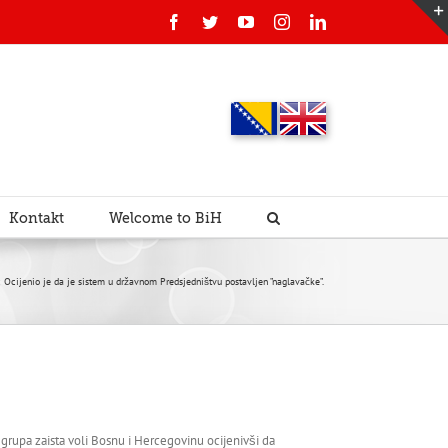
Facebook
Twitter
YouTube
Instagram
Linkedin
Kontakt
Welcome to BiH
Ocijenio je da je sistem u državnom Predsjedništvu postavljen ”naglavačke”.
h grupa zaista voli Bosnu i Hercegovinu ocijenivši da