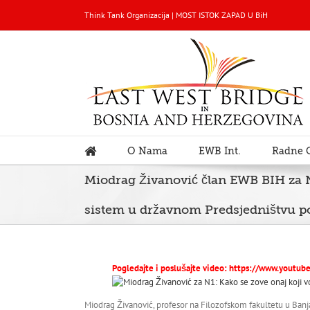
Think Tank Organizacija | MOST ISTOK ZAPAD U BiH
O Nama
EWB Int.
Radne 
Miodrag Živanović član EWB BIH za N1
sistem u državnom Predsjedništvu po
Pogledajte i poslušajte video:
https://www.youtub
Miodrag Živanović, profesor na Filozofskom fakultetu u Banjalu