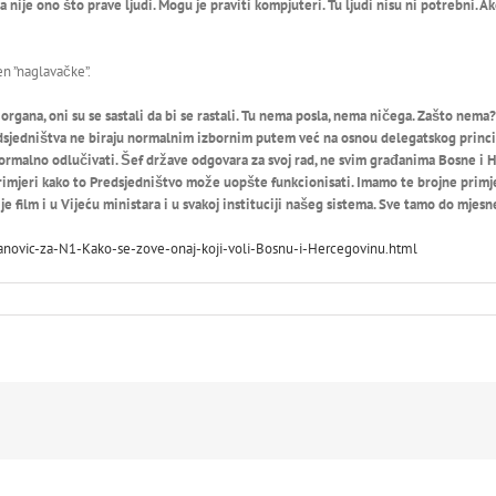
ija nije ono što prave ljudi. Mogu je praviti kompjuteri. Tu ljudi nisu ni potrebni. 
en ”naglavačke”.
g organa, oni su se sastali da bi se rastali. Tu nema posla, nema ničega. Zašto nema?
Predsjedništva ne biraju normalnim izbornim putem već na osnou delegatskog princip
ormalno odlučivati. Šef države odgovara za svoj rad, ne svim građanima Bosne i H
primjeri kako to Predsjedništvo može uopšte funkcionisati. Imamo te brojne primj
je film i u Vijeću ministara i u svakoj instituciji našeg sistema. Sve tamo do mjesn
vanovic-za-N1-Kako-se-zove-onaj-koji-voli-Bosnu-i-Hercegovinu.html