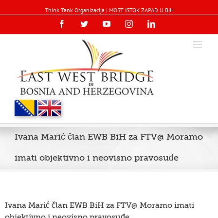
Think Tank Organizacija | MOST ISTOK ZAPAD U BiH
Facebook
Twitter
YouTube
Instagram
Linkedin
Ivana Marić član EWB BiH za FTV@ Moramo
imati objektivno i neovisno pravosuđe
Ivana Marić član EWB BiH za FTV@ Moramo imati
objektivno i neovisno pravosuđe