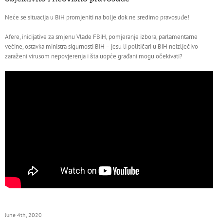
Neće se situacija u BiH promjeniti na bolje dok ne sredimo pravosuđe!
Afere, inicijative za smjenu Vlade FBiH, pomjeranje izbora, parlamentarne
većine, ostavka ministra sigurnosti BiH – jesu li političari u BiH neizlječivo
zaraženi virusom nepovjerenja i šta uopće građani mogu očekivati?
June 4th, 2020