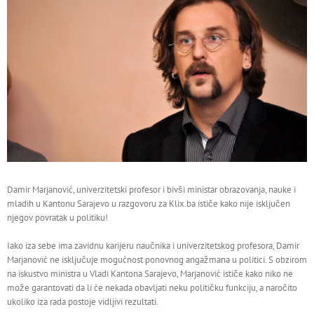
Damir Marjanović, univerzitetski profesor i bivši ministar obrazovanja, nauke i
mladih u Kantonu Sarajevo u razgovoru za Klix.ba ističe kako nije isključen
njegov povratak u politiku!
Iako iza sebe ima zavidnu karijeru naučnika i univerzitetskog profesora, Damir
Marjanović ne isključuje mogućnost ponovnog angažmana u politici. S obzirom
na iskustvo ministra u Vladi Kantona Sarajevo, Marjanović ističe kako niko ne
može garantovati da li će nekada obavljati neku političku funkciju, a naročito
ukoliko iza rada postoje vidljivi rezultati.