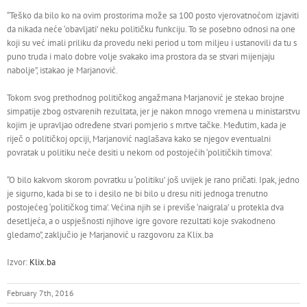
“Teško da bilo ko na ovim prostorima može sa 100 posto vjerovatnoćom izjaviti
da nikada neće ‘obavljati’ neku političku funkciju. To se posebno odnosi na one
koji su već imali priliku da provedu neki period u tom miljeu i ustanovili da tu s
puno truda i malo dobre volje svakako ima prostora da se stvari mijenjaju
nabolje”, istakao je Marjanović.
Tokom svog prethodnog političkog angažmana Marjanović je stekao brojne
simpatije zbog ostvarenih rezultata, jer je nakon mnogo vremena u ministarstvu
kojim je upravljao određene stvari pomjerio s mrtve tačke. Međutim, kada je
riječ o političkoj opciji, Marjanović naglašava kako se njegov eventualni
povratak u politiku neće desiti u nekom od postojećih ‘političkih timova’.
“O bilo kakvom skorom povratku u ‘politiku’ još uvijek je rano pričati. Ipak, jedno
je sigurno, kada bi se to i desilo ne bi bilo u dresu niti jednoga trenutno
postojećeg ‘političkog tima’. Većina njih se i previše ‘naigrala’ u protekla dva
desetljeća, a o uspješnosti njihove igre govore rezultati koje svakodneno
gledamo”, zaključio je Marjanović u razgovoru za Klix.ba
Izvor:
Klix.ba
February 7th, 2016