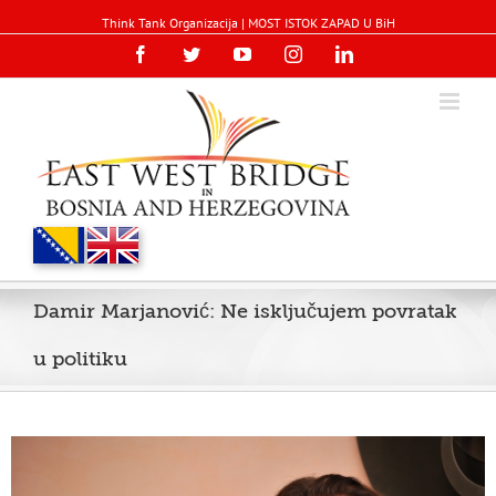
Think Tank Organizacija | MOST ISTOK ZAPAD U BiH
Facebook
Twitter
YouTube
Instagram
Linkedin
Damir Marjanović: Ne isključujem povratak
u politiku
View
Larger
Image