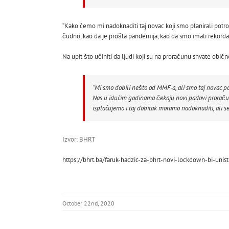
“Kako ćemo mi nadoknaditi taj novac koji smo planirali potroš
čudno, kao da je prošla pandemija, kao da smo imali rekorda
Na upit što učiniti da ljudi koji su na proračunu shvate obič
“Mi smo dobili nešto od MMF-a, ali smo taj novac p
Nas u idućim godinama čekaju novi padovi proračuna
isplaćujemo i taj dobitak moramo nadoknaditi, ali se
Izvor: BHRT
https://bhrt.ba/faruk-hadzic-za-bhrt-novi-lockdown-bi-unist
October 22nd, 2020