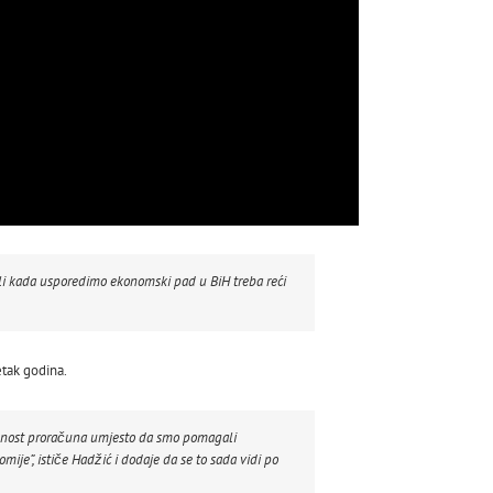
 ali kada usporedimo ekonomski pad u BiH treba reći
etak godina.
bilnost proračuna umjesto da smo pomagali
mije”, ističe Hadžić i dodaje da se to sada vidi po