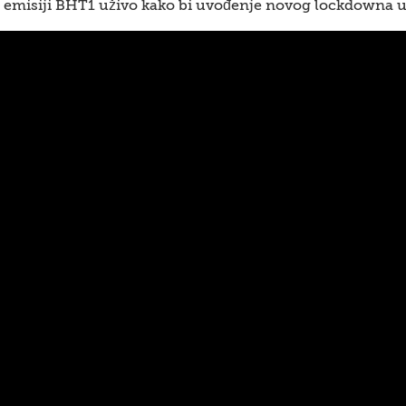
 emisiji BHT1 uživo kako bi uvođenje novog lockdowna u