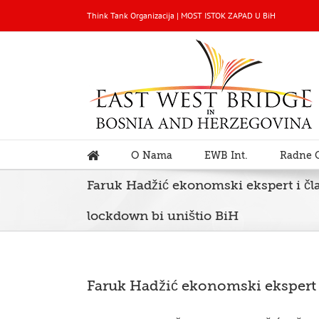
Think Tank Organizacija | MOST ISTOK ZAPAD U BiH
O Nama
EWB Int.
Radne 
Faruk Hadžić ekonomski ekspert i č
lockdown bi uništio BiH
Faruk Hadžić ekonomski ekspert 