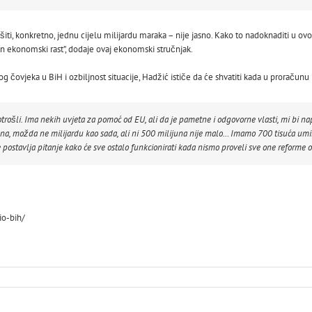
iti, konkretno, jednu cijelu milijardu maraka – nije jasno. Kako to nadoknaditi u ovo
n ekonomski rast”, dodaje ovaj ekonomski stručnjak.
nog čovjeka u BiH i ozbiljnost situacije, Hadžić ističe da će shvatiti kada u proraču
otrošli. Ima nekih uvjeta za pomoć od EU, ali da je pametne i odgovorne vlasti, mi bi
, možda ne milijardu kao sada, ali ni 500 milijuna nije malo… Imamo 700 tisuća umiro
 postavlja pitanje kako će sve ostalo funkcionirati kada nismo proveli sve one reforme od
io-bih/