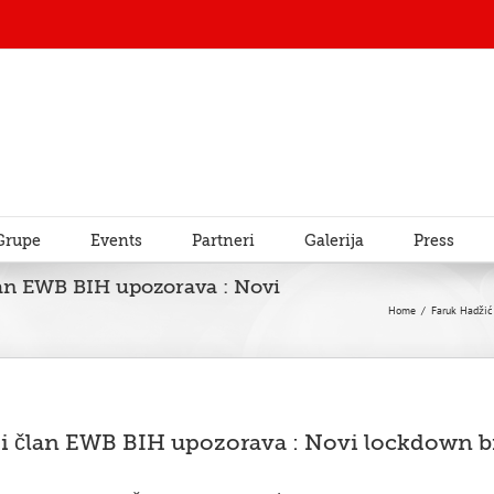
Grupe
Events
Partneri
Galerija
Press
lan EWB BIH upozorava : Novi
Home
/
Faruk Hadžić
i član EWB BIH upozorava : Novi lockdown bi