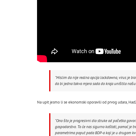
“Mislim da nije realna opcija lockdowna, virus je b
da bi jedna takva mjera sada do kraja uništila našu
Na upit jesmo li se ekonomski oporavili od prvog udara, Hadž
“Ono što je progresivni dio struke od početka govo
gospodarstvo. To će nas sigurno koštati, pomoć je tre
parametrima poput pada BDP-a koji je u drugom kvart