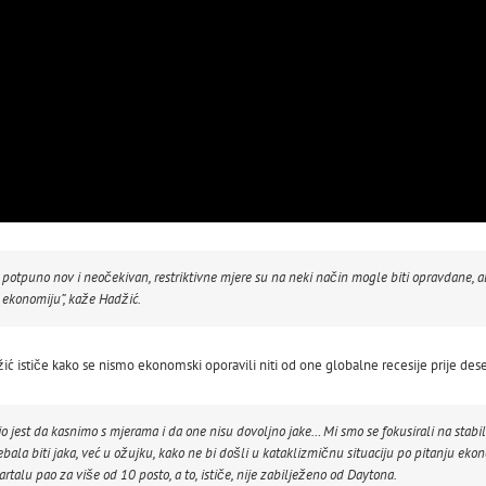
io potpuno nov i neočekivan, restriktivne mjere su na neki način mogle biti opravdane,
 ekonomiju”, kaže Hadžić.
ić ističe kako se nismo ekonomski oporavili niti od one globalne recesije prije des
rio jest da kasnimo s mjerama i da one nisu dovoljno jake… Mi smo se fokusirali na sta
bala biti jaka, već u ožujku, kako ne bi došli u kataklizmičnu situaciju po pitanju ekono
alu pao za više od 10 posto, a to, ističe, nije zabilježeno od Daytona.