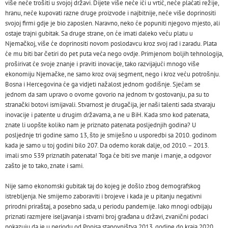
više neće trošiti u svojoj državi. Dijete više neće ići u vrtić, neće plaćati režije,
hranu, neće kupovati razne druge proizvode i najbitnije, neće više doprinositi
svojoj firmi gdje je bio zaposlen. Naravno, neko će popuniti njegovo mjesto, ali
ostaje trajni gubitak. Sa druge strane, on će imati daleko veću platu u
Njemačkoj, više će doprinositi novom poslodavcu kroz svoj rad i zaradu. Plata
će mu biti bar četiri do pet puta veća nego ovdje. Primjenom boljih tehnologija,
proširivat će svoje znanje i praviti inovacije, tako razvijajući mnogo više
ekonomiju Njemačke, ne samo kroz ovaj segment, nego i kroz veću potrošnju.
Bosna i Hercegovina će ga vidjeti nažalost jednom godišnje. Sjećam se
jednom da sam upravo o ovome govorio na jednom tv gostovanju, pa su to
stranački botovi ismijavali. Stvarnost je drugačija, jer naši talenti sada stvaraju
inovacije i patente u drugim državama, a ne u BiH. Kada smo kod patenata,
znate li uopšte koliko nam je priznato patenata posljednjih godina? U
posljednje tri godine samo 13, što je smiješno u usporedbi sa 2010. godinom
kada je samo u toj godini bilo 207. Da odemo korak dalje, od 2010. – 2013.
imali smo 539 priznatih patenata! Toga će biti sve manje i manje, a odgovor
zašto je to tako, znate i sami.
Nije samo ekonomski gubitak taj do kojeg je došlo zbog demografskog
istrebljenja. Ne smijemo zaboraviti i brojeve i kada je u pitanju negativni
prirodni priraštaj, a posebno sada, u periodu pandemije. Iako mnogi odbijaju
priznati razmjere iseljavanja i stvarni broj građana u državi, zvanični podaci
pokazuju da je u periodu od Popisa stanovništva 2013. godine do kraja 2020.