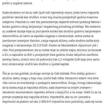
prešli u legalne tokove.
Kada shvatimo svi da su naši ljudi naš najvredniji resurs, onda ćemo napraviti
pozitivan iskorak kao društvo. A bez tog resursa posljednjih godina masovno
ostajemo. Pokušat ću vam što jednostavnije objasniti bitnost ljudskog faktora i
koliko gubimo zbog iseljavanja i negativnog prirodnog priraštaja. Tek nedavno
su urađene studije koje su procijenile koliko kao društvo gubimo iseljavanjem
stanovništva, ali samo sa aspekta ulaganja u obrazovanje. Jedna osoba sa
završenom srednjom školom, a koja napusti državu, naše društvo košta kroz
ulaganje u obrazovanje 20.219 EUR. Osobe sa fakultetskom diplomom još i
više. Pod pretpostavkom, da su osobe koje su dobile trajnu dozvolu za boravak
u EU, a napustile su BiH u posljednjih šest godina, imale isključivo završenu
srednju školu, izvezli smo (ili poklonili) čak 2,2 milijarde EUR koje smo samo
kroz obrazovanje uložili kao društvo u ljudski kapital.
Što je za nas gubitak, za druge zemlje je čisti dobitak. Prvo dobiju gotovu i
stručnu radnu snagu u koju nisu uložili baš ništa. Obrazovni sistem ima time
više novca za investiranje u postojeće stanovništvo. Drugo, mnogi zaboravljaju
da ta osoba, koja je napustila državu, sada doprinosi sa svojim znanjem i
iskustvom ekonomskom napretku države u kojoj živi, a ne svoje. Vratit ću se na
primjer prijatelja koji napušta državu. Hipotetički, ako su on i porodica
doprinosili sa platom od oko 2.000 KM mjesečno kroz potrošnju, sada taj novac