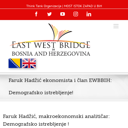
Think Tank Organizacija | MOST ISTOK ZAPAD U BiH
Facebook
Twitter
YouTube
Instagram
Linkedin
Faruk Hadžić ekonomista i član EWBBIH:
Demografsko istrebljenje!
Faruk Hadžić, makroekonomski analitičar:
Demografsko istrebljenje !