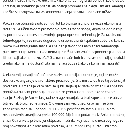
period, možda i nekoliko decenija, kako bi se demografski obnovili kao društvo
i država, ali potrebno je priznati da postoji problem i na njega usmjeriti energiju
kao što se usmjerava na svakodnevna pitanja napada ili odbrane države.
Pokušat ću objasniti zašto su ljudi toliko bitni za jednu državu. Za ekonomski
rast tri su ključna faktora proizvodnje, a to su radna snaga, kapitalna dobra koja
su potrebna za proces proizvodnje, poput opreme i tehnologije. Za razliku od
tehnologije koja se može dugoročno unaprijediti, ili kapitalnih dobara u koja se
može investirati, radna snaga je i najbitniji faktor. Šta nam znači tehnologija,
pare, investicije, fabrike, kada nema ljudi? Šta nam znače najmoderniji autobusi
ili tramvaji, ako nema vozača? Šta nam znače bolnice i savremeni dijagnostički
uređaji ako nema doktora? Šta nam znači budžet, ako ga ko nema napuniti?
U ekonomiji postoji nešto što se naziva potencijal ekonomije, koji se može
dostići ako angažujete sve faktore proizvodnje. Šta mislite da li se taj potencijal
povećava ili smanjuje kako nam se ljudi iseljavaju? Naravno smanjuje i opasno
približava da nam potencijal bude ubrzo jednak trenutnom ekonomskom
stanju. Razlog je što se broj radne snage smanjuje, a broj zaposlenih će ubrzo
biti jednak broju radne snage. O ovome sam već pisao, kako nam se broj
zaposlenih radnika u periodu 2014-2018. povećao za samo 10.000, a broj
nezaposlenih smanjio za preko 100.000. Riječ je o podacima iz Ankete o radnoj
snazi. Ova anketa je bitna jer uključuje i radnike koji rade na crno. Zbog toga se
broj novozaposlenih vrlo malo povećao, jer su mnogi, koji su radili na crno,