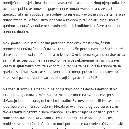
pomiješanim osjećajima. Na jednu stranu mi je jako drago zbog njega, odlazi iz
ove naše političke močvare, gdje se neće morati svakodnevno živcirati
gledajući šta nam političari svakodnevno serviraju kao bitne životne teme, a sa
druge strane mi je žao i krivo jer znam o kakvom je stručnjaku riječ i koliko
gubimo kao društvo odlaskom naših prijatelja i rodbine iz države u neko bolje i
uređeno društvo.
Neki podaci, koje sam u nekim prethodnim tekstovima iznosio, će biti
ponovljeni. Možda ćete reći da ovu temu previše potenciram. Možda ćete reći
da se zabrinete kada pročitate ove tekstove. Ovo je tema koja nas najviše treba
zanimati jer bez ljudi nema ni ekonomije, a bez ekonomije nema ni države.
Zašto su ljudi toliko bitni za ekonomiju? Zar nije za našu državu dobro da se
građani iseljavaju, svakako su nezaposleni ili mogu pronaći bolje uslove za
sebe vani, pa onda slati novac rodbini koji će ga ovdje trošiti?
Na sceni u Bosni i Hercegovini se posljednjih godina dešava demografsko
istrebljenje građana na više načina. Niko nije imun na ove procese, jer se
dešavaju i jednim i drugim i trećim i ostalim. Svi nestajemo – ili iseljavanjem ili
kroz veći broj umrlih od rođenih. Možda su ove riječi pregrube, ali su stvari
takve i treba ih nazvati pravim imenom. Jer kako drugačije objasniti potpuni
muk donosilaca odluka vezano za ovaj problem. Da se razumijemo, ovaj
problem se ne može riješiti preko noći, potrebno je da prođe duži vremenski