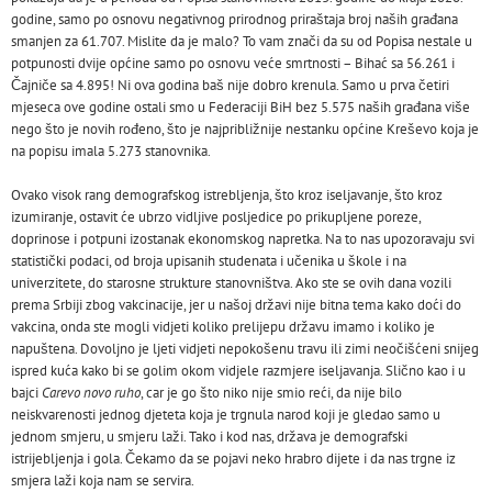
godine, samo po osnovu negativnog prirodnog priraštaja broj naših građana
smanjen za 61.707. Mislite da je malo? To vam znači da su od Popisa nestale u
potpunosti dvije općine samo po osnovu veće smrtnosti – Bihać sa 56.261 i
Čajniče sa 4.895! Ni ova godina baš nije dobro krenula. Samo u prva četiri
mjeseca ove godine ostali smo u Federaciji BiH bez 5.575 naših građana više
nego što je novih rođeno, što je najpribližnije nestanku općine Kreševo koja je
na popisu imala 5.273 stanovnika.
Ovako visok rang demografskog istrebljenja, što kroz iseljavanje, što kroz
izumiranje, ostavit će ubrzo vidljive posljedice po prikupljene poreze,
doprinose i potpuni izostanak ekonomskog napretka. Na to nas upozoravaju svi
statistički podaci, od broja upisanih studenata i učenika u škole i na
univerzitete, do starosne strukture stanovništva. Ako ste se ovih dana vozili
prema Srbiji zbog vakcinacije, jer u našoj državi nije bitna tema kako doći do
vakcina, onda ste mogli vidjeti koliko prelijepu državu imamo i koliko je
napuštena. Dovoljno je ljeti vidjeti nepokošenu travu ili zimi neočišćeni snijeg
ispred kuća kako bi se golim okom vidjele razmjere iseljavanja. Slično kao i u
bajci
Carevo novo ruho
, car je go što niko nije smio reći, da nije bilo
neiskvarenosti jednog djeteta koja je trgnula narod koji je gledao samo u
jednom smjeru, u smjeru laži. Tako i kod nas, država je demografski
istrijebljenja i gola. Čekamo da se pojavi neko hrabro dijete i da nas trgne iz
smjera laži koja nam se servira.