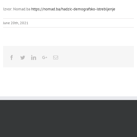
Izvor: Nomad.ba
https://nomad.ba/hadzic-demografsko-istrebljenje
June 20th, 2021
Facebook
Twitter
Linkedin
Google+
Email