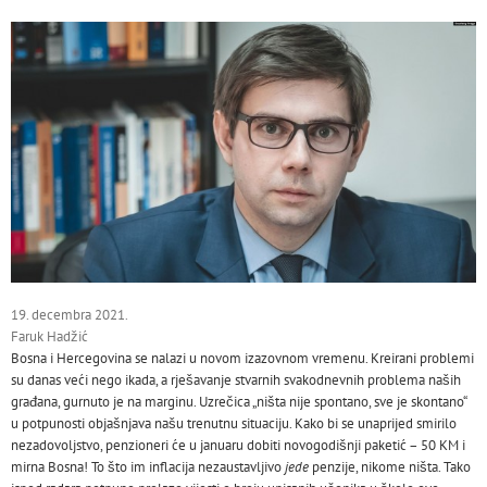
19. decembra 2021.
Faruk Hadžić
Bosna i Hercegovina se nalazi u novom izazovnom vremenu. Kreirani problemi
su danas veći nego ikada, a rješavanje stvarnih svakodnevnih problema naših
građana, gurnuto je na marginu. Uzrečica „ništa nije spontano, sve je skontano“
u potpunosti objašnjava našu trenutnu situaciju. Kako bi se unaprijed smirilo
nezadovoljstvo, penzioneri će u januaru dobiti novogodišnji paketić – 50 KM i
mirna Bosna! To što im inflacija nezaustavljivo
jede
penzije, nikome ništa. Tako