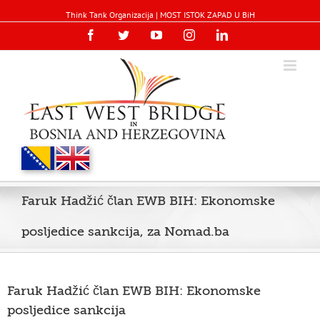
Think Tank Organizacija | MOST ISTOK ZAPAD U BiH
Facebook
Twitter
YouTube
Instagram
Linkedin
Faruk Hadžić član EWB BIH: Ekonomske
posljedice sankcija, za Nomad.ba
Faruk Hadžić član EWB BIH: Ekonomske
posljedice sankcija