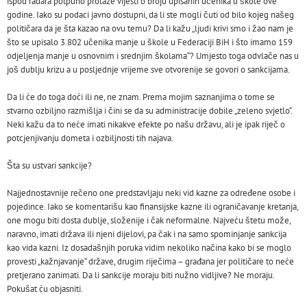
ispod radara potpuno prolaze vijesti o broju upisanih učenika u škole ove
godine. Iako su podaci javno dostupni, da li ste mogli čuti od bilo kojeg našeg
političara da je šta kazao na ovu temu? Da li kažu „ljudi krivi smo i žao nam je
što se upisalo 3.802 učenika manje u škole u Federaciji BiH i što imamo 159
odjeljenja manje u osnovnim i srednjim školama“? Umjesto toga odvlače nas u
još dublju krizu a u posljednje vrijeme sve otvorenije se govori o sankcijama.
Da li će do toga doći ili ne, ne znam. Prema mojim saznanjima o tome se
stvarno ozbiljno razmišlja i čini se da su administracije dobile „zeleno svjetlo“.
Neki kažu da to neće imati nikakve efekte po našu državu, ali je ipak riječ o
potcjenjivanju dometa i ozbiljnosti tih najava.
Šta su ustvari sankcije?
Najjednostavnije rečeno one predstavljaju neki vid kazne za određene osobe i
pojedince. Iako se komentarišu kao finansijske kazne ili ograničavanje kretanja,
one mogu biti dosta dublje, složenije i čak neformalne. Najveću štetu može,
naravno, imati država ili njeni dijelovi, pa čak i na samo spominjanje sankcija
kao vida kazni. Iz dosadašnjih poruka vidim nekoliko načina kako bi se moglo
provesti „kažnjavanje“ države, drugim riječima – građana jer političare to neće
pretjerano zanimati. Da li sankcije moraju biti nužno vidljive? Ne moraju.
Pokušat ću objasniti.