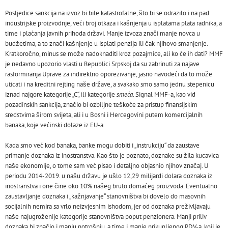
Posljedice sankcija na izvoz bi bile katastrofalne, što bi se odrazilo i na pad
industrijske proizvodnje, veći broj otkaza i kašnjenja u isplatama plata radnika, a
time i plaćanja javnih prihoda državi. Manje izvoza znači manje novca u
budžetima, a to znači kašnjenje u isplati penzija ili čak njihovo smanjenje.
Kratkoročno, minus se može nadoknaditi kroz pozajmice, ali ko će ih dati? MMF
je nedavno upozorio vlasti u Republici Srpskoj da su zabrinuti za najave
rasformiranja Uprave za indirektno oporezivanje, jasno navodeći da to može
uticati i na kreditni rejting naše države, a svakako smo samo jednu stepenicu
iznad najgore kategorije „C“, ili kategorije
smeća
. Signal MMF-a, kao vid
pozadinskih sankcija, značio bi ozbiljne teškoće za pristup finansijskim
sredstvima širom svijeta, ali i u Bosni i Hercegovini putem komercijalnih
banaka, koje većinski dolaze iz EU-a.
Kada smo već kod banaka, banke mogu dobiti i „instrukciju“ da zaustave
primanje doznaka iz inostranstva. Kao što je poznato, doznake su žila kucavica
naše ekonomije,
o tome sam već pisao i detaljno objasnio njihov značaj
. U
periodu 2014-2019. u našu državu je ušlo 12,29 milijardi dolara doznaka iz
inostranstva i one čine oko 10% našeg bruto domaćeg proizvoda. Eventualno
zaustavljanje doznaka i „kažnjavanje“ stanovništva bi dovelo do masovnih
socijalnih nemira sa vrlo neizvjesnim ishodom, jer od doznaka preživljavaju
naše najugroženije kategorije stanovništva poput penzionera. Manji priliv
doznaka bi značio i manju potrošnju, a time i manje prikupljenog PDV-a, koji je