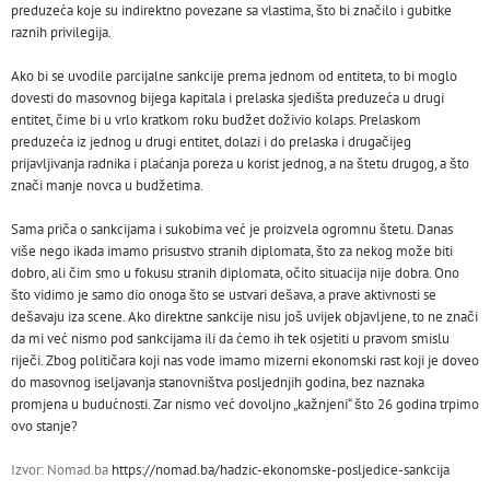
preduzeća koje su indirektno povezane sa vlastima, što bi značilo i gubitke
raznih privilegija.
Ako bi se uvodile parcijalne sankcije prema jednom od entiteta, to bi moglo
dovesti do masovnog bijega kapitala i prelaska sjedišta preduzeća u drugi
entitet, čime bi u vrlo kratkom roku budžet doživio kolaps. Prelaskom
preduzeća iz jednog u drugi entitet, dolazi i do prelaska i drugačijeg
prijavljivanja radnika i plaćanja poreza u korist jednog, a na štetu drugog, a što
znači manje novca u budžetima.
Sama priča o sankcijama i sukobima već je proizvela ogromnu štetu. Danas
više nego ikada imamo prisustvo stranih diplomata, što za nekog može biti
dobro, ali čim smo u fokusu stranih diplomata, očito situacija nije dobra. Ono
što vidimo je samo dio onoga što se ustvari dešava, a prave aktivnosti se
dešavaju iza scene. Ako direktne sankcije nisu još uvijek objavljene, to ne znači
da mi već nismo pod sankcijama ili da ćemo ih tek osjetiti u pravom smislu
riječi. Zbog političara koji nas vode imamo mizerni ekonomski rast koji je doveo
do masovnog iseljavanja stanovništva posljednjih godina, bez naznaka
promjena u budućnosti. Zar nismo već dovoljno „kažnjeni“ što 26 godina trpimo
ovo stanje?
Izvor: Nomad.ba
https://nomad.ba/hadzic-ekonomske-posljedice-sankcija