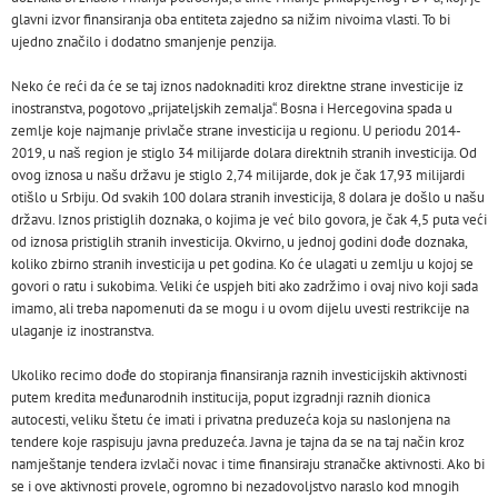
glavni izvor finansiranja oba entiteta zajedno sa nižim nivoima vlasti. To bi
ujedno značilo i dodatno smanjenje penzija.
Neko će reći da će se taj iznos nadoknaditi kroz direktne strane investicije iz
inostranstva, pogotovo „prijateljskih zemalja“. Bosna i Hercegovina spada u
zemlje koje najmanje privlače strane investicija u regionu. U periodu 2014-
2019, u naš region je stiglo 34 milijarde dolara direktnih stranih investicija. Od
ovog iznosa u našu državu je stiglo 2,74 milijarde, dok je čak 17,93 milijardi
otišlo u Srbiju. Od svakih 100 dolara stranih investicija, 8 dolara je došlo u našu
državu. Iznos pristiglih doznaka, o kojima je već bilo govora, je čak 4,5 puta veći
od iznosa pristiglih stranih investicija. Okvirno, u jednoj godini dođe doznaka,
koliko zbirno stranih investicija u pet godina. Ko će ulagati u zemlju u kojoj se
govori o ratu i sukobima. Veliki će uspjeh biti ako zadržimo i ovaj nivo koji sada
imamo, ali treba napomenuti da se mogu i u ovom dijelu uvesti restrikcije na
ulaganje iz inostranstva.
Ukoliko recimo dođe do stopiranja finansiranja raznih investicijskih aktivnosti
putem kredita međunarodnih institucija, poput izgradnji raznih dionica
autocesti, veliku štetu će imati i privatna preduzeća koja su naslonjena na
tendere koje raspisuju javna preduzeća. Javna je tajna da se na taj način kroz
namještanje tendera izvlači novac i time finansiraju stranačke aktivnosti. Ako bi
se i ove aktivnosti provele, ogromno bi nezadovoljstvo naraslo kod mnogih