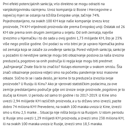
Prvi efekti potencijalnih sankcija, vrlo direktno se mogu odraziti na
vanjskotrgovinsku razmjenu. Izvoz kompanija iz Bosne i Hercegovine u
najvećoj mjeri se oslanja na tržišta Evropske unije, tačnije 74%.
Pojednostavljeno, na svakih 100 KM koje naše kompanije izvezu kroz
proizvode, 74 KM vrijednosti proizvoda ide prema Evropskoj uniji. Ostatak od 26
KM ide prema svim drugim zemljama u svijetu. Od svih zemalja, najviše
izvozimo u Njemačku i to do sada u ovoj godini 1,73 milijarde KM, što je 23%
više nego prošle godine. Ovi podaci su vrlo bitni jer je upravo Njemačka jedna
od zemalja koja se zalaže za uvođenje sankcija. Pored vidljivih sankcija, sankcije
u pozadini ili nevidljive sankcije mogu biti otkazivanje poslova za naša izvozna
preduzeća, pogotovo sa onih područja ili regija koje mogu biti predmet
„kažnjavanja“. Znate šta bi to značilo? Kolaps ekonomije u svakom smislu. Šta
znači otkazivanje poslova vidjeli smo na početku pandemije kroz masovne
otkaze. Slično bi se i sada desilo, jer kome bi ta preduzeća izvozila svoje
proizvode? U Rusiju ili Kinu? Ako je vjerovati statističkim podacima, za ove
zemlje predstavljamo područje gdje oni izvoze svoje proizvode, pogotovo je to
slučaj sa Kinom. U periodu od samo tri godine i to 2017-2019. iz Kine smo
uvezli 2,94 milijarde KM različitih proizvoda, a u tu državu smo izvezli, pazite
dobro 74 miliona KM! Prevedeno, na svakih 100 maraka uvoza iz Kine, izvezli
smo u Kinu 2,5 marke… Situacija nije ništa bolja ni sa Rusijom. U istom periodu
iz Rusije smo uvezli 1,29 milijardi KM proizvoda, a izvezli smo 238 miliona KM,
ili na svakih 100 maraka uvoza iz Rusije, izvezli smo 18,5 maraka.