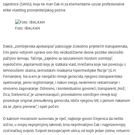
zajednice (SANU), koja ne mari čak ni za elementarne uzuse profesionalne
etike vlastitog prosvjetiteljskog poziva.
Foto: IBALKAN
Dakle, „zombijevska apokalipsa“ patologije zlokobno prijetećih transparenata,
čini jasno vidljivim upravo ono što velikodržavne desne politike ideološki
pažljivo skrivaju. Tačnije, „zajedno sa razularenom hordom zombija“,
svjedočimo „kapilarnosti koju je izatkala vlast, mrežama koje nas povezuju s
tehnološkim silama, semiotskim maskama hipermedijske fikcije“ (G.H.
Fernandes). Na sceni je navijački rimejk genocida, njegovo transparentsko
opetovanje, javno legitimisanje, i nakon svega, neskriveno reklamiranje i
otvoreno zagovaranje. Odnosno, i kontekstualno govoreći, transparent „Nož,
žica, Srebrenica“, je uznemiravajući, provokativno osmišljen rimejk koji
posreduje original presuđenog genocida, ističe njegovu bît, s jasnom nakanom
da se „djelo prenese“, i opet počini.
O kakvom moralnom sunovratu je riječ, najbolje govori činjenica da nešto
slično, u svojoj nepojmljivoj takvosti, biva neprihvatljivo čak i najprizemnijoj
zločinačkoj svijesti. Svijesti bezosjećajnih ubica, od kojih jedan (istina, virtuelni