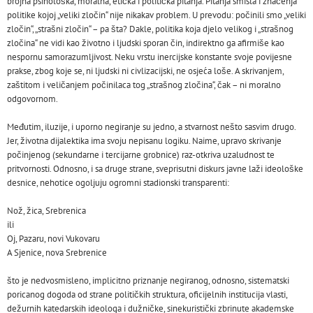
brojna psihološka, moralna, etička i politička pitanja. Pitanja smisla i značenja
politike kojoj „veliki zločin“ nije nikakav problem. U prevodu: počinili smo „veliki
zločin“, „strašni zločin“ – pa šta? Dakle, politika koja djelo velikog i „strašnog
zločina“ ne vidi kao životno i ljudski sporan čin, indirektno ga afirmiše kao
nespornu samorazumljivost. Neku vrstu inercijske konstante svoje povijesne
prakse, zbog koje se, ni ljudski ni civlizacijski, ne osjeća loše. A skrivanjem,
zaštitom i veličanjem počinilaca tog „strašnog zločina“, čak – ni moralno
odgovornom.
Međutim, iluzije, i uporno negiranje su jedno, a stvarnost nešto sasvim drugo.
Jer, životna dijalektika ima svoju nepisanu logiku. Naime, upravo skrivanje
počinjenog (sekundarne i tercijarne grobnice) raz-otkriva uzaludnost te
pritvornosti. Odnosno, i sa druge strane, sveprisutni diskurs javne laži ideološke
desnice, nehotice ogoljuju ogromni stadionski transparenti:
Nož, žica, Srebrenica
ili
Oj, Pazaru, novi Vukovaru
A Sjenice, nova Srebrenice
što je nedvosmisleno, implicitno priznanje negiranog, odnosno, sistematski
poricanog dogoda od strane političkih struktura, oficijelnih institucija vlasti,
dežurnih katedarskih ideologa i dužničke, sinekuristički zbrinute akademske