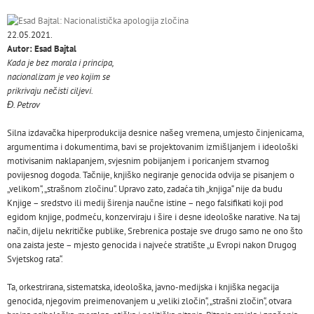
22.05.2021.
Autor: Esad Bajtal
Kada je bez morala i principa,
nacionalizam je veo kojim se
prikrivaju nečisti ciljevi.
Đ. Petrov
Silna izdavačka hiperprodukcija desnice našeg vremena, umjesto činjenicama,
argumentima i dokumentima, bavi se projektovanim izmišljanjem i ideološki
motivisanim naklapanjem, svjesnim pobijanjem i poricanjem stvarnog
povijesnog dogoda. Tačnije, knjiško negiranje genocida odvija se pisanjem o
„velikom“, „strašnom zločinu“. Upravo zato, zadaća tih „knjiga“ nije da budu
Knjige – sredstvo ili medij širenja naučne istine – nego falsifikati koji pod
egidom knjige, podmeću, konzerviraju i šire i desne ideološke narative. Na taj
način, dijelu nekritičke publike, Srebrenica postaje sve drugo samo ne ono što
ona zaista jeste – mjesto genocida i najveće stratište „u Evropi nakon Drugog
Svjetskog rata“.
Ta, orkestrirana, sistematska, ideološka, javno-medijska i knjiška negacija
genocida, njegovim preimenovanjem u „veliki zločin“, „strašni zločin“, otvara