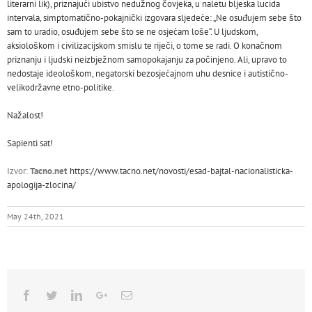
literarni lik), priznajući ubistvo nedužnog čovjeka, u naletu bljeska lucida
intervala, simptomatično-pokajnički izgovara sljedeće: „Ne osuđujem sebe što
sam to uradio, osuđujem sebe što se ne osjećam loše“. U ljudskom,
aksiološkom i civilizacijskom smislu te riječi, o tome se radi. O konačnom
priznanju i ljudski neizbježnom samopokajanju za počinjeno. Ali, upravo to
nedostaje ideološkom, negatorski bezosjećajnom uhu desnice i autistično-
velikodržavne etno-politike.
Nažalost!
Sapienti sat!
Izvor:
Tacno.net
https://www.tacno.net/novosti/esad-bajtal-nacionalisticka-
apologija-zlocina/
May 24th, 2021
Facebook
Twitter
Linkedin
Google+
Email