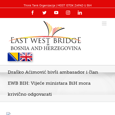
Think Tank Organizacija | MOST ISTOK ZAPAD U BiH
Facebook
Twitter
YouTube
Instagram
Linkedin
Draško Aćimović bivši ambasador i član
EWB BIH: Vijeće ministara BiH mora
krivično odgovarati