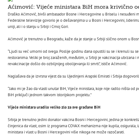
Aćimović: Vijeće ministara BiH mora krivično o
Draško Aćimović, bivši ambasador Bosne i Hercegovine u Briselu i nesuđeni min
Federalne televizije govorio je o dešavanjima u u Bosni i Hercegovini, liderima
uniji, ali i o stanju u Srbiji i Crnoj Gori.
Aćimović je trenutno u Beogradu, kaže da je stanje u Srbiji slično onom u Bosn
“Ljudi su već umorni od svega. Poslije godinu dana opustili su se i krenuli su s
restoranima. Veliki je broj zaraženih, međutim, u Srbiji je vakcinacija ubrzana i
revakcinacije došlo do ozbiljnijeg obolijevanja ili smrti”, ističe Aćimović.
Naglašava da je izvrsna vijest da su Ujedinjeni Arapski Emirati i Srbija dogovoril
“Jako mi je žao da vlasti unutar BiH, Vijeće ministara, koje nije radilo ništa od p
BiH priključi jednom takvom istorijskom projektu.”
Vijeće ministara uradilo veliko zlo za sve građane BiH
Srbija je trenutno jedini donator vakcina Bosni i Hercegovini, jedina je konkretiz
činjenica da vlast, osim iz programa COVAX mehanizma nije kupila, osigurala, i
ministara i vlast u Bosni i Hercegovini više nikoga ne može razočarati.