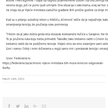
Bosne i Hercegovine. I dajte da raspišu prijevremene izbore i da ova zemlja nap
veoma dugo, još će puno ljudi umrijeti. Ova situacija s vakcinama, ovaj ad hoc 
ne znaju da je Vijeće ministara zadužilo građane BiH prošle godine za dvije mili
Kad su u pitanju sutrašnji izbori u Nikšiću, Aćimović ističe da je najvažnije, kako 
smanjivanja tenzija, do pružanja ruke pomirenja.
“Mislim da je jako dobra gesta bila dolazak Aleksandra Vučića u Sarajevo. Ne tr
To je pružena ruka koju treba prihvatiti. Također, tako trebamo raditi s Crnom 
trebamo raditi da ne podižemo tenzije. Vidjeli smo da smo ostavljeni sami seb
Gori i nama i Srbiji i svim državama u regiji samo mir i prestanak tenzija i smanj
Izvor: Federalna tv
https://federalna.ba/acimovic-vijece-ministara-bih-mora-krivicno-odgovarati-
8wftu
March 14th, 2021
Facebook
Twitter
Linkedin
Google+
Email