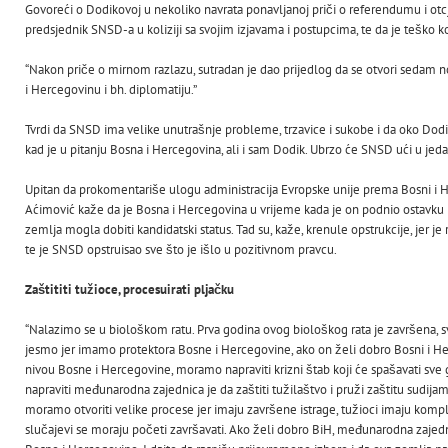
Govoreći o Dodikovoj u nekoliko navrata ponavljanoj priči o referendumu i otcj
predsjednik SNSD-a u koliziji sa svojim izjavama i postupcima, te da je teško k
“Nakon priče o mirnom razlazu, sutradan je dao prijedlog da se otvori sedam
i Hercegovinu i bh. diplomatiju.”
Tvrdi da SNSD ima velike unutrašnje probleme, trzavice i sukobe i da oko Dodika
kad je u pitanju Bosna i Hercegovina, ali i sam Dodik. Ubrzo će SNSD ući u jeda
Upitan da prokomentariše ulogu administracija Evropske unije prema Bosni i Herc
Aćimović kaže da je Bosna i Hercegovina u vrijeme kada je on podnio ostavku 
zemlja mogla dobiti kandidatski status. Tad su, kaže, krenule opstrukcije, jer je
te je SNSD opstruisao sve što je išlo u pozitivnom pravcu.
Zaštititi tužioce, procesuirati pljačku
“Nalazimo se u biološkom ratu. Prva godina ovog biološkog rata je završena, sv
jesmo jer imamo protektora Bosne i Hercegovine, ako on želi dobro Bosni i He
nivou Bosne i Hercegovine, moramo napraviti krizni štab koji će spašavati sve
napraviti međunarodna zajednica je da zaštiti tužilaštvo i pruži zaštitu sudijama
moramo otvoriti velike procese jer imaju završene istrage, tužioci imaju komp
slučajevi se moraju početi završavati. Ako želi dobro BiH, međunarodna zajedn