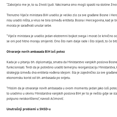
“Zaboljelo me je, to su životi ljudi. Vakcinama smo mogli spasiti na stotine živ
Trenutno Vijeće ministara BiH uradilo je veliko zlo za sve građane Bosne i H
nisu uradili ništa, a virus ne bira između entiteta. Bosna i Hercegovina, kad je bi
morala je sarađivati unutar sebe.
“Vijeće ministara je uradilo jedan ekstremni bojkot svega i morat će krivično od
se oni pod hitno moraju smijeniti. Ono što nam dalje rade i što slijedi, to će bit
Otvaranje novih ambasada BiH loš potez
Kada je u pitanju bh. diplomatija, smatra da Ministarstvo vanjskih poslova Bos
funkcionisati. Tvrdi da je potrebno uraditi temeljnu reorganizaciju Ministarstva,
strategija između dva entiteta vođena idejom: šta je zajedničko za sve građane 
ekonomsku korist od bh. ambasada po svijetu.
“Mislim da je otvaranje novih ambasada u ovom momentu jedan jako loš potez.
to uradimo u okviru Ministarstva vanjskih poslova BiH jer to je nešto gdje se slaž
potpuno neiskorišteno”, navodi Aćimović.
Unutrašnji problemi u SNSD-u