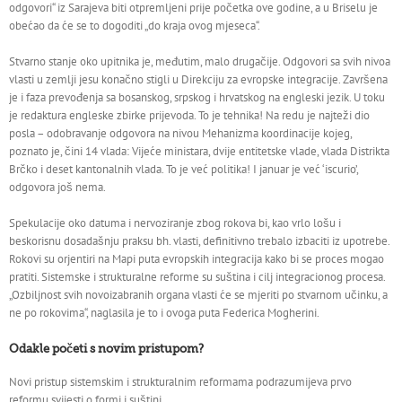
odgovori“ iz Sarajeva biti otpremljeni prije početka ove godine, a u Briselu je
obećao da će se to dogoditi „do kraja ovog mjeseca“.
Stvarno stanje oko upitnika je, međutim, malo drugačije. Odgovori sa svih nivoa
vlasti u zemlji jesu konačno stigli u Direkciju za evropske integracije. Završena
je i faza prevođenja sa bosanskog, srpskog i hrvatskog na engleski jezik. U toku
je redaktura engleske zbirke prijevoda. To je tehnika! Na redu je najteži dio
posla – odobravanje odgovora na nivou Mehanizma koordinacije kojeg,
poznato je, čini 14 vlada: Vijeće ministara, dvije entitetske vlade, vlada Distrikta
Brčko i deset kantonalnih vlada. To je već politika! I januar je već ‘iscurio’,
odgovora još nema.
Spekulacije oko datuma i nervoziranje zbog rokova bi, kao vrlo lošu i
beskorisnu dosadašnju praksu bh. vlasti, definitivno trebalo izbaciti iz upotrebe.
Rokovi su orjentiri na Mapi puta evropskih integracija kako bi se proces mogao
pratiti. Sistemske i strukturalne reforme su suština i cilj integracionog procesa.
„Ozbiljnost svih novoizabranih organa vlasti će se mjeriti po stvarnom učinku, a
ne po rokovima“, naglasila je to i ovoga puta Federica Mogherini.
Odakle početi s novim pristupom?
Novi pristup sistemskim i strukturalnim reformama podrazumijeva prvo
reformu svijesti o formi i suštini.