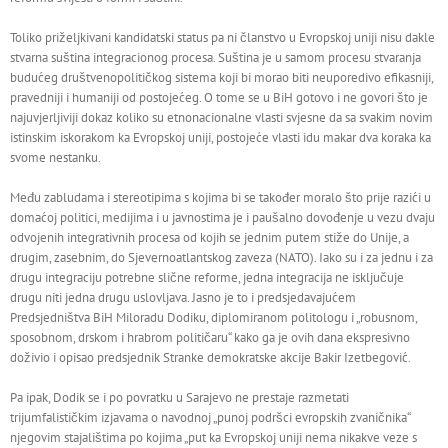
Toliko priželjkivani kandidatski status pa ni članstvo u Evropskoj uniji nisu dakle
stvarna suština integracionog procesa. Suština je u samom procesu stvaranja
budućeg društvenopolitičkog sistema koji bi morao biti neuporedivo efikasniji,
pravedniji i humaniji od postojećeg. O tome se u BiH gotovo i ne govori što je
najuvjerljiviji dokaz koliko su etnonacionalne vlasti svjesne da sa svakim novim
istinskim iskorakom ka Evropskoj uniji, postojeće vlasti idu makar dva koraka ka
svome nestanku.
Među zabludama i stereotipima s kojima bi se također moralo što prije razići u
domaćoj politici, medijima i u javnostima je i paušalno dovođenje u vezu dvaju
odvojenih integrativnih procesa od kojih se jednim putem stiže do Unije, a
drugim, zasebnim, do Sjevernoatlantskog zaveza (NATO). Iako su i za jednu i za
drugu integraciju potrebne slične reforme, jedna integracija ne isključuje
drugu niti jedna drugu uslovljava. Jasno je to i predsjedavajućem
Predsjedništva BiH Miloradu Dodiku, diplomiranom politologu i „robusnom,
sposobnom, drskom i hrabrom političaru“ kako ga je ovih dana ekspresivno
doživio i opisao predsjednik Stranke demokratske akcije Bakir Izetbegović.
Pa ipak, Dodik se i po povratku u Sarajevo ne prestaje razmetati
trijumfalističkim izjavama o navodnoj „punoj podršci evropskih zvaničnika“
njegovim stajalištima po kojima „put ka Evropskoj uniji nema nikakve veze s