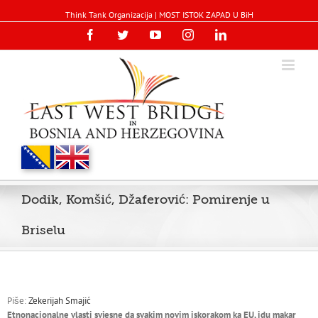
Think Tank Organizacija | MOST ISTOK ZAPAD U BiH
Facebook
Twitter
YouTube
Instagram
Linkedin
Dodik, Komšić, Džaferović: Pomirenje u
Briselu
Piše:
Zekerijah Smajić
Etnonacionalne vlasti svjesne da svakim novim iskorakom ka EU, idu makar