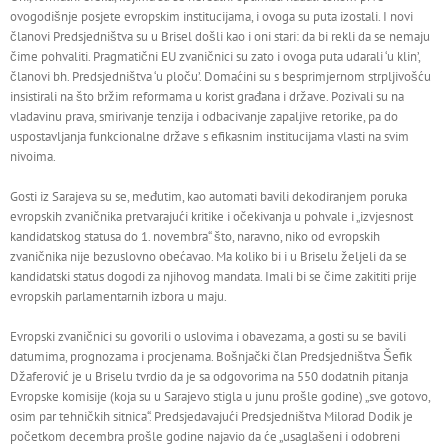
ovogodišnje posjete evropskim institucijama, i ovoga su puta izostali. I novi
članovi Predsjedništva su u Brisel došli kao i oni stari: da bi rekli da se nemaju
čime pohvaliti. Pragmatični EU zvaničnici su zato i ovoga puta udarali ‘u klin’,
članovi bh. Predsjedništva ‘u ploču’. Domaćini su s besprimjernom strpljivošću
insistirali na što bržim reformama u korist građana i države. Pozivali su na
vladavinu prava, smirivanje tenzija i odbacivanje zapaljive retorike, pa do
uspostavljanja funkcionalne države s efikasnim institucijama vlasti na svim
nivoima.
Gosti iz Sarajeva su se, međutim, kao automati bavili dekodiranjem poruka
evropskih zvaničnika pretvarajući kritike i očekivanja u pohvale i „izvjesnost
kandidatskog statusa do 1. novembra“ što, naravno, niko od evropskih
zvaničnika nije bezuslovno obećavao. Ma koliko bi i u Briselu željeli da se
kandidatski status dogodi za njihovog mandata. Imali bi se čime zakititi prije
evropskih parlamentarnih izbora u maju.
Evropski zvaničnici su govorili o uslovima i obavezama, a gosti su se bavili
datumima, prognozama i procjenama. Bošnjački član Predsjedništva Šefik
Džaferović je u Briselu tvrdio da je sa odgovorima na 550 dodatnih pitanja
Evropske komisije (koja su u Sarajevo stigla u junu prošle godine) „sve gotovo,
osim par tehničkih sitnica“. Predsjedavajući Predsjedništva Milorad Dodik je
početkom decembra prošle godine najavio da će „usaglašeni i odobreni