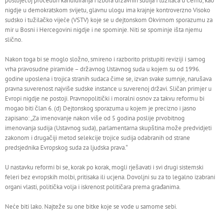
postojećoj proceduri kandidiranja i izbora državnih sudija i tužilaca u čemu, kao
nigdje u demokratskom svijetu, glavnu ulogu ima krajnje kontroverzno Visoko
sudsko i tužilačko vijeće (VSTV) koje se u dejtonskom Okvirnom sporazumu za
mir u Bosni i Hercegovini nigdje i ne spominje. Niti se spominje išta njemu
slično.
Nakon toga bi se moglo složno, smireno i razborito pristupiti reviziji i samog
vrha pravosudne piramide – državnog Ustavnog suda u kojem su od 1996.
godine uposlena i trojica stranih sudaca čime se, izvan svake sumnje, narušava
pravna suverenost najviše sudske instance u suverenoj državi. Sličan primjer u
Evropi nigdje ne postoji. Pravnopolitički i moralni osnov za takvu reformu bi
mogao biti član 6. (d) Dejtonskog sporazuma u kojem je precizno i jasno
zapisano: „Za imenovanje nakon više od 5 godina poslije prvobitnog
imenovanja sudija (Ustavnog suda), parlamentarna skupština može predvidjeti
zakonom i drugačiji metod selekcije trojice sudija odabranih od strane
predsjednika Evropskog suda za ljudska prava.“
U nastavku reformi bi se, korak po korak, mogli rješavati i svi drugi sistemski
feleri bez evropskih molbi, pritisaka ili ucjena. Dovoljni su za to legalno izabrani
organi vlasti, politička volja i iskrenost političara prema građanima.
Neće biti lako. Najteže su one bitke koje se vode u samome sebi.