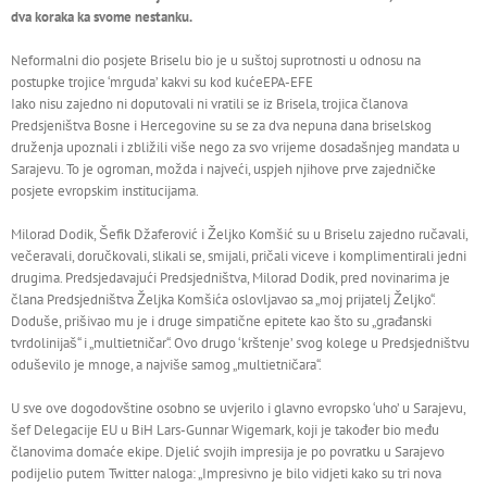
dva koraka ka svome nestanku.
Neformalni dio posjete Briselu bio je u suštoj suprotnosti u odnosu na
postupke trojice ‘mrguda’ kakvi su kod kuće
EPA-EFE
Iako nisu zajedno ni doputovali ni vratili se iz Brisela, trojica članova
Predsjeništva Bosne i Hercegovine su se za dva nepuna dana briselskog
druženja upoznali i zbližili više nego za svo vrijeme dosadašnjeg mandata u
Sarajevu. To je ogroman, možda i najveći, uspjeh njihove prve zajedničke
posjete evropskim institucijama.
Milorad Dodik, Šefik Džaferović i Željko Komšić su u Briselu zajedno ručavali,
večeravali, doručkovali, slikali se, smijali, pričali viceve i komplimentirali jedni
drugima. Predsjedavajući Predsjedništva, Milorad Dodik, pred novinarima je
člana Predsjedništva Željka Komšića oslovljavao sa „moj prijatelj Željko“.
Doduše, prišivao mu je i druge simpatične epitete kao što su „građanski
tvrdolinijaš“ i „multietničar“. Ovo drugo ‘krštenje’ svog kolege u Predsjedništvu
oduševilo je mnoge, a najviše samog „multietničara“.
U sve ove dogodovštine osobno se uvjerilo i glavno evropsko ‘uho’ u Sarajevu,
šef Delegacije EU u BiH Lars-Gunnar Wigemark, koji je također bio među
članovima domaće ekipe. Djelić svojih impresija je po povratku u Sarajevo
podijelio putem Twitter naloga: „Impresivno je bilo vidjeti kako su tri nova