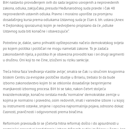
BiH nastavilo provođenjem svih do sada legalno usvojenih a neprovedenih
zakona, odluka, zaključaka, presuda Međunarodnog suda pravde i čak 48
neprovedenih ustavnih odluka. Pravno i moralno uporište za promjenu
dosadašnjeg kursa prema odlukama Ustavnog suda je član 6. bh. ustava (Anex
4 Dejtonskog sporazuma) kojim je nedvojbeno propisano da će „odluke
Ustavnog suda biti konačne i obavezujuće“.
Potrebno je, dakle, samo prihvatiti opštepoznato načelo demokratskog svijeta
po kojem politika i političari ne mogu nametati zakone. To je zadaća
zakonodavnih tijela, a politika ih je obavezna provoditi kao i svi drugi segmenti
u društvu. Oni koji to ne čine, izloženi su riziku sankcije.
Treća hitna faza ‘sređivanja vlastite avlije’, smatra se čak i u stručnim krugovima
bliskim Centru za evropske političke studije u Briselu, trebalo bi da bude
izborno zakonodavstvo kojim bi se otklonile dosadašnje besprimjerne
manjkavosti izbornog procesa. BiH bi se tako, nakon četvrt stoljeća
kvazidemokratije, konačno svrstala među ‘normalne’ demokratske zemlje u
kojima je normalno i pravedno, osim redovnih, imati i vanredne izbore i u kojoj
su instrumenti ostavke, smjene i opoziva najnormalnija pojava, odnosno dokaz
časnosti, pravičnosti i odgovornosti prema biračima.
Reformom pravosuđa bi se (četvrta hitna reforma) došlo i do apsurdnosti u