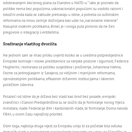
odobravanjem Akcionog plana za članstvo u NATO-u.“ Iako je poznato da
politike nema bez populizma, uskonacionalni populizmi su osobito razorni i
toksični onda kada se zablude pretvaraju u istine, a potreba za suštinskim
reformama na nivou zemlje doživljava kao udar na „nacionalne interese“.
Nasuprot ovakvim politikama, Brisel je i ovoga puta ponovio da ne želi
pregovore o integraciji s entitetima.
Sređivanje vlastitog dvorišta
Ne jednom sam se imao priliku uvjeriti koliko se u uredima potpredsjednice
Evropske komisije i visoke predstavnice za vanjske poslove i sigurnost, Federice
Mogherini, i komesara za politiku susjedstva i proširenje, Johannesa Hahna,
čezne za jednoglasjem iz Sarajeva, za vidljivim i mjerljivim reformama,
vjerodostojnim politikama, efikasnim državnim institucijama i iskrenim
političkim liderima.
Polazeći od istine da je država bez vlasti kao brod bez posade, evropski
zvaničnici i članovi Predsjedništva su se složili da je formiranje novog Vijeća
ministara, vlade Federacije BiH i kantonalnih vlada, te formiranje Doma naroda
FBiH, u ovom času najvažniji prioritet.
Osim toga, najbolja druga vijest za Evropsku uniju bi za početak bila odluka
domaćih vlasti o svojevrsnom nacionalnom konventu po uzoru na Slovačku iz