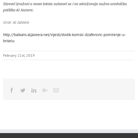
Stavovi izraženi u ovom tekstu autorovi su i ne odražavaju nužno uredničku
politiku Al Jazeere.
Izvor: Al Jazeera
http://balkans.aljazeera.net/vijesti/dodik-komsic-dzaferovic-pomirenje-u-
briselu
February 21st, 2019
Facebook
Twitter
Linkedin
Google+
Email