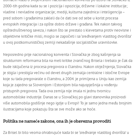
2000-tih godina kada su se i pozicija i opozicija; državne i lokalne institucije;
vladine i nevladine organizacije; mediji, kulturna zajednica i inteligencija –
pred sobom i građanima zakleli da će dati sve od sebe u korist procesa
evropskih integracija i za opšte dobro države i građana. Tek nakon takvog
opštedruštvenog saveza, i nakon što se prestalo s klevetama protiv neovisne i
objektivne kritičke misli, moglo se započeti i sa ‘sređivanjem vlastitog dvorišta’
u ovoj postkomunističkoj zemlji nekadašnje socijalističke uravnilovke.
Neposredno prije nacionalnog konventa i Slovačka je zbog kašnjenja sa
strukturnim reformama bila na meti kritike zvaničnog Brisela i trebalo je čak da
bude isključena iz procesa pregovora o članstvu. Nakon otrježnjenja, Slovačka
je stigla i prestigla većinu od devet drugih zemalja centralne i istočne Evrope
koje su tada pregovarale o članstvu, a 2004. je primljena u Uniju kao zemlja
koja je zajedno sa Slovenijom i Estonijom bila najuspješnija u vođenju
pristupnih pregovora. Tada ova zemlja nije imala ni jednu tvornicu
automobilske industrije. Danas se u Slovačkoj po glavi stanovnika proizvodi
više automobila godišnje nego igdje u Evropi! To je samo jedna među brojnim
ilustracijama koje pokazuju šta se sve može ako se hoće.
Politika ne nameće zakone, ona ih je obavezna provoditi
Za Brisel bi bilo veoma ohrabrujuće kada bi se ‘sređivanje vlastitog dvorišta’ u