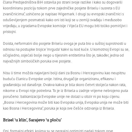
člana Predsjedništva BiH ostavila po strani svoje razlike i kako su dogovarili
koordiniranu poziciju tokom prve zajedničke posjete Briselu i susreta s EU
zvaničnicima“, ushićeno je napisao Wigemark. I drugi su evropski zvaničnici s
oduševljenjem posmatrali kako oni isti koji se u zemlji svađaju i međusobo
vrijeđaju, u zgradama Evropske komisije i Vijeća EU mogu biti toliko pomirljivi i
pristojni.
Doista, neformalni dio posjete Briselu ovoga je puta bio u suštoj suprotnosti u
odnosu na postupke trojice ‘mrguda’ kakvi su kod kuće. U komotnoj Evropi su se,
očigledno, osjećali bolje nego u tijesnim entitetima što je, također, jedna od
najvažnijih simboličkih poruka ove posjete.
Nisu li time možda najavljeni bolji dani za Bosnu i Hercegovinu kao neupitnu
buduću članicu Evropske unije. Istina, drugačije organiziranu, efikasnu i
građanskiju od današnje. Ovakva kakva je bila skoro četvrt stoljeća nakon rata,
nikome u Evropi nije potrebna. To je iz Brisela u zadnje vrijeme nebrojeno puta
poručeno: balkanizacija Evropske unije ne dolazi u obzir ni po koju cijenu.
„Bosna i Hercegovina može biti kao Evropska unija, Evropska unija ne može biti
kao Bosna i Hercegovina“, poruka je koja sve češće odzvanja iz Brisela.
Brisel ‘u klin’, Sarajevo ‘u ploču’
Oni, formalni efekti, kojima su se nerealni optimisti nadali tokom prve