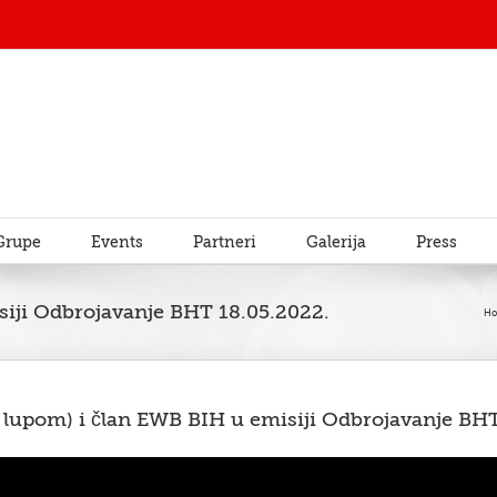
Grupe
Events
Partneri
Galerija
Press
iji Odbrojavanje BHT 18.05.2022.
H
d lupom) i član EWB BIH u emisiji Odbrojavanje BH