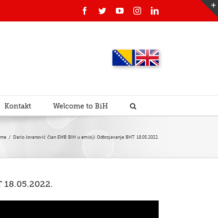
Facebook
Twitter
YouTube
Instagram
Linkedin
Kontakt
Welcome to BiH
ome
/
Dario Jovanović član EWB BIH u emisiji Odbrojavanje BHT 18.05.2022.
T 18.05.2022.