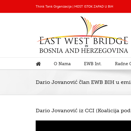
Think Tank Organizacija | MOST ISTOK ZAPAD U BiH
O Nama
EWB Int.
Radne 
Dario Jovanović član EWB BIH u emis
Dario Jovanović iz CCI (Koalicija po