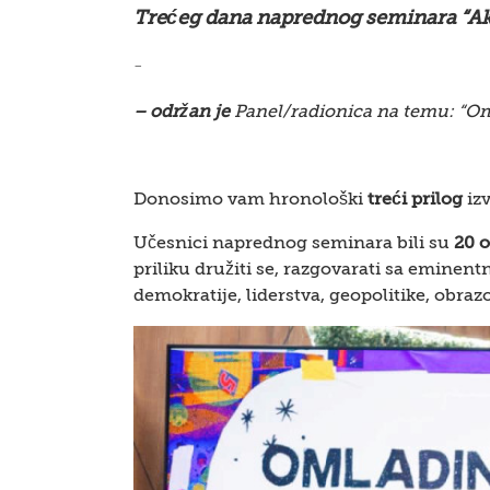
Trećeg dana naprednog seminara “Aka
–
– održan je
Panel/radionica na temu: “Om
Donosimo vam hronološki
treći prilog
izv
Učesnici naprednog seminara bili su
20 o
priliku družiti se, razgovarati sa eminentn
demokratije, liderstva, geopolitike, obra