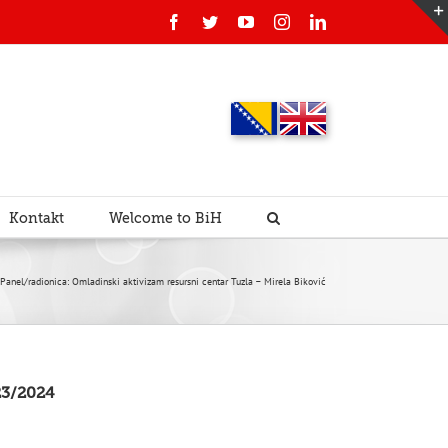
Facebook
Twitter
YouTube
Instagram
Linkedin
Kontakt
Welcome to BiH
el/radionica: Omladinski aktivizam resursni centar Tuzla – Mirela Biković
3/2024