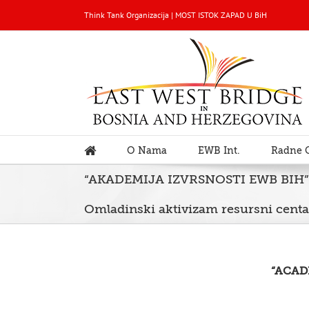
Think Tank Organizacija | MOST ISTOK ZAPAD U BiH
O Nama
EWB Int.
Radne 
“AKADEMIJA IZVRSNOSTI EWB BIH” P
Omladinski aktivizam resursni centa
“ACAD