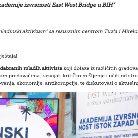
demije izvrsnosti East West Bridge u BIH”
ladinski aktivizam” sa resursnim centrom Tuzla i Mirelo
ještaja!
dabranih mladih aktivista
koji dolaze iz različitih grado
im predavačima, razvijati kritičko mišljenje i učiti od str
zovanja, ekonomije, antikorupcije, te diskutovati o aktue