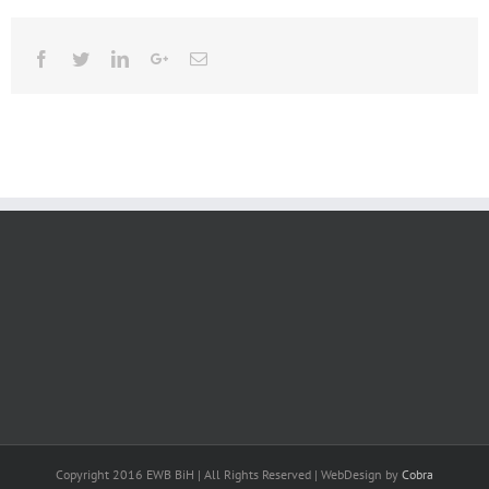
Facebook
Twitter
Linkedin
Google+
Email
Copyright 2016 EWB BiH | All Rights Reserved | WebDesign by
Cobra