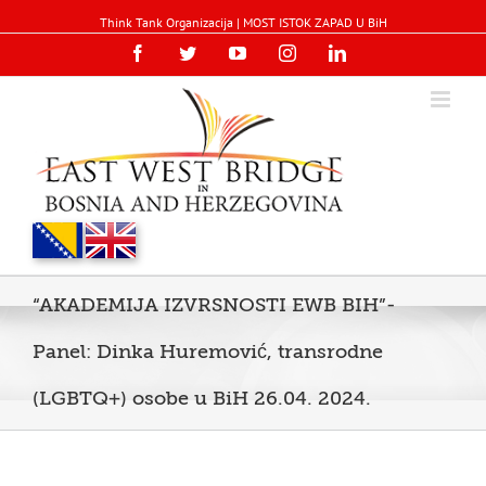
Think Tank Organizacija | MOST ISTOK ZAPAD U BiH
Facebook
Twitter
YouTube
Instagram
Linkedin
“AKADEMIJA IZVRSNOSTI EWB BIH”-
Panel: Dinka Huremović, transrodne
(LGBTQ+) osobe u BiH 26.04. 2024.