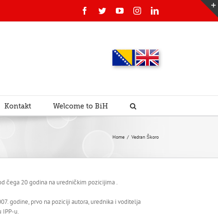
Facebook
Twitter
YouTube
Instagram
Linkedin
Kontakt
Welcome to BiH
Home
/
Vedran Škoro
od čega 20 godina na uredničkim pozicijima .
07. godine, prvo na poziciji autora, urednika i voditelja
u IPP-u.