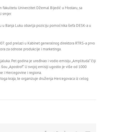
 fakultetu Univerzitet Džemal Bijedić u Mostaru, sa
i smjer.
ku u Banja Luku obavlja poziciju pomoćnika šefa DESK-a u
07. god prelazi u Kabinet generalnog direktora RTRS-a prvo
tora za odnose produkcije i marketinga.
aluka. Pet godina je uređivao i vodio emisiju „Amplituda“ čiji
k šou „Apostrof“. U svojoj emisiji ugostio je više od 1000
sne i Hercegovine i regiona.
toga kraja, te organizuje druženja Hercegovaca iz celog