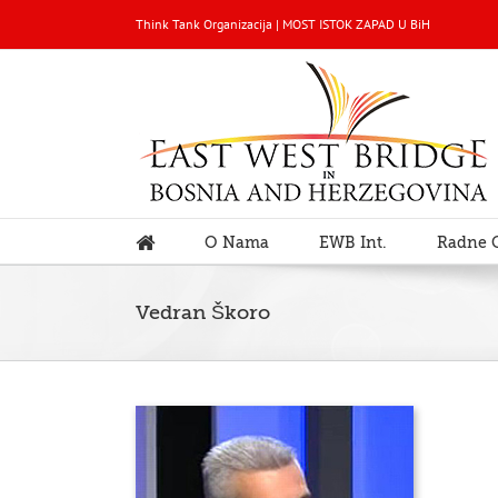
Think Tank Organizacija | MOST ISTOK ZAPAD U BiH
O Nama
EWB Int.
Radne 
Vedran Škoro