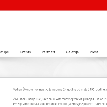
Grupe
Events
Partneri
Galerija
Press
Vedran Škoro u novinarstvu je nepune 24 godine od maja 1992. godine, 
Živi i radi u Banja Luci, urednik u Alternativnoj televiziji Banja Luka od 20
emisije Amplituda,a sada urednika i voditelja emisije Apostrof – urednik 