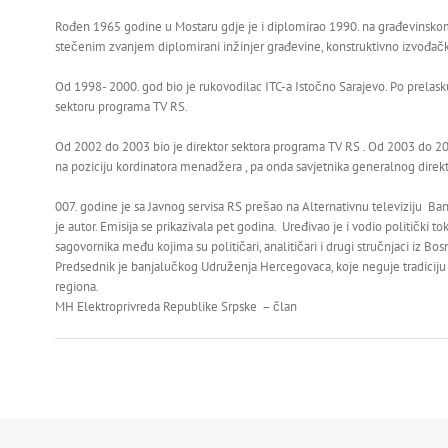
Rođen 1965 godine u Mostaru gdje je i diplomirao 1990. na građevinskom
stečenim zvanjem diplomirani inžinjer građevine, konstruktivno izvođačk
Od 1998- 2000. god bio je rukovodilac ITC-a Istočno Sarajevo. Po prelas
sektoru programa TV RS.
Od 2002 do 2003 bio je direktor sektora programa TV RS . Od 2003 do 20
na poziciju kordinatora menadžera , pa onda savjetnika generalnog direk
007. godine je sa Javnog servisa RS prešao na Alternativnu televiziju Banj
je autor. Emisija se prikazivala pet godina. Uređivao je i vodio politički to
sagovornika među kojima su političari, analitičari i drugi stručnjaci iz Bo
Predsednik je banjalučkog Udruženja Hercegovaca, koje neguje tradiciju 
regiona.
MH Elektroprivreda Republike Srpske – član