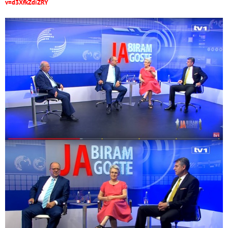
v=d3XfkZdiZRY