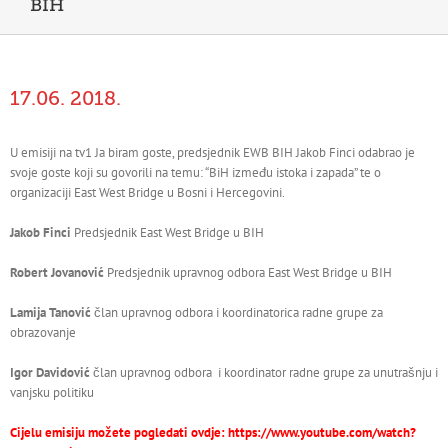
BIH
17.06. 2018.
U emisiji na tv1 Ja biram goste, predsjednik EWB BIH Jakob Finci odabrao je
svoje goste koji su govorili na temu: “BiH između istoka i zapada” te o
organizaciji East West Bridge u Bosni i Hercegovini.
Jakob Finci
Predsjednik East West Bridge u BIH
Robert Jovanović
Predsjednik upravnog odbora East West Bridge u BIH
Lamija Tanović
član upravnog odbora i koordinatorica radne grupe za
obrazovanje
Igor Davidović
član upravnog odbora i koordinator radne grupe za unutrašnju i
vanjsku politiku
Cijelu emisiju možete pogledati ovdje:
https://www.youtube.com/watch?