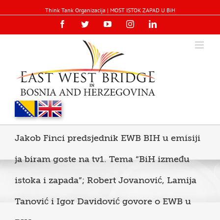
Think Tank Organizacija | MOST ISTOK ZAPAD U BiH
Facebook
Twitter
YouTube
Instagram
Linkedin
Jakob Finci predsjednik EWB BIH u emisiji
ja biram goste na tv1. Tema “BiH između
istoka i zapada”; Robert Jovanović, Lamija
Tanović i Igor Davidović govore o EWB u