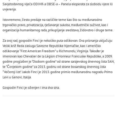
Savjetodavnog vijeća ODIHR-a OBSE-a – Panela eksperata za slobodu vjere ili
uvjerenja.
Istovremeno, često predaje na različite teme kao što su međunarodno
trgovačko pravo, privatizacija, rješavanje sukoba, međuetnički suživot, kao i
organizacija humanitarnog rada, prikupljanje sredstava, židovstvo i druge teme.
Za svoj rad, gospodin Finci je nekoliko puta odlikovan. Ova priznanja uključuju:
Veliki križ Reda zasluga Savezne Republike Njemačke, kao i američko
odlikovanje “First American Freedom” u Richmondu, Virginija. Također je
imenovan kao Chevalier de la Légion d’Honneur Francuske Republike, a 2009.
godine proglašen je “Osobom godine” od strane sarajevskog dnevnog lista SAN,
te “Čovjekom godine” za 2013. godinu od strane bosanskog dnevnog lista
“Večernji list”. Jakob Finci je 2013. godine primio međunarodnu nagradu Primo
Levi u Genovi, Italija.
Gospodin Finci je oženjen i ima dva sina.