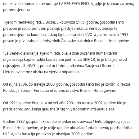
obrazovne i humanitarne udruge LA BENEVOLENCIJA, gdje je izabran za prvog
potpredsjednika.
Tijekom nedavnog rata u Bosni, u kolovozu 1993. godine, gospodin Finci
preuzeo je svoju trenutnu poziciju predsjednika La Benevolencija, te
potpredsjednika koordinacijskog tijela bosanskih NVO-a, a u kolovozu 1995.
postao je prvi izabrani predsjednik Židovske zajednice Bosne i Hercegovine.
“La Benevolencija” je, tijekom rata, bila jedina bosanska humanitarna
organizacija koja je radila kao izvršni partner za UNHCR, te je bila jedna od
najuspješnijih NVO-a, pomažući svim građanima Sarajeva i Bosne i
Hercegovine bez obzira na vjersku pripadnost.
Od rujna 1996. do travnja 2000. godine, gospodin Finci bio je izvršni direktor
Fondacije Soros – Fonda za otvoreno društvo Bosne i Hercegovine.
Od 1994. godine član je, a od veljače 2001. do travnja 2002. godine bio je
predsjednik Udruženja građana “Krug 99”, slobodnih intelektualaca.
Godine 1997. gospodin Finci bio je jedan od osnivača Međureligijskog vijeća
Bosne i Hercegovine, te je dvije godine obnašao funkciju prvog predsjednika
MIR-a, a tu funkciju ponovno je obavljao 2003. godine.