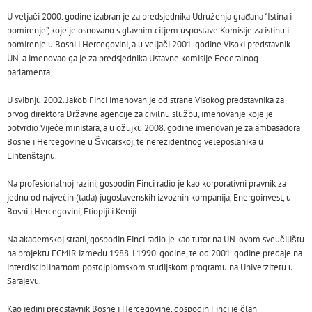
U veljači 2000. godine izabran je za predsjednika Udruženja građana “Istina i
pomirenje”, koje je osnovano s glavnim ciljem uspostave Komisije za istinu i
pomirenje u Bosni i Hercegovini, a u veljači 2001. godine Visoki predstavnik
UN-a imenovao ga je za predsjednika Ustavne komisije Federalnog
parlamenta.
U svibnju 2002. Jakob Finci imenovan je od strane Visokog predstavnika za
prvog direktora Državne agencije za civilnu službu, imenovanje koje je
potvrdio Vijeće ministara, a u ožujku 2008. godine imenovan je za ambasadora
Bosne i Hercegovine u Švicarskoj, te nerezidentnog veleposlanika u
Lihtenštajnu.
Na profesionalnoj razini, gospodin Finci radio je kao korporativni pravnik za
jednu od najvećih (tada) jugoslavenskih izvoznih kompanija, Energoinvest, u
Bosni i Hercegovini, Etiopiji i Keniji.
Na akademskoj strani, gospodin Finci radio je kao tutor na UN-ovom sveučilištu
na projektu ECMIR između 1988. i 1990. godine, te od 2001. godine predaje na
interdisciplinarnom postdiplomskom studijskom programu na Univerzitetu u
Sarajevu.
Kao jedini predstavnik Bosne i Hercegovine, gospodin Finci je član