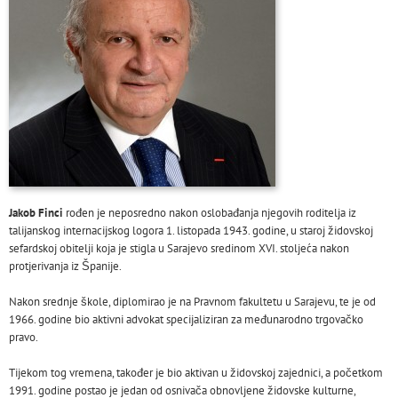
Jakob Finci
rođen je neposredno nakon oslobađanja njegovih roditelja iz
talijanskog internacijskog logora 1. listopada 1943. godine, u staroj židovskoj
sefardskoj obitelji koja je stigla u Sarajevo sredinom XVI. stoljeća nakon
protjerivanja iz Španije.
Nakon srednje škole, diplomirao je na Pravnom fakultetu u Sarajevu, te je od
1966. godine bio aktivni advokat specijaliziran za međunarodno trgovačko
pravo.
Tijekom tog vremena, također je bio aktivan u židovskoj zajednici, a početkom
1991. godine postao je jedan od osnivača obnovljene židovske kulturne,