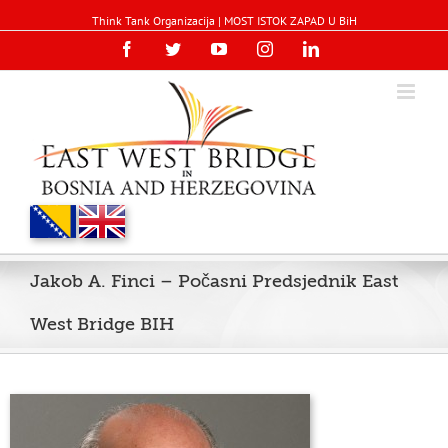
Think Tank Organizacija | MOST ISTOK ZAPAD U BiH
Facebook
Twitter
YouTube
Instagram
Linkedin
Jakob A. Finci – Počasni Predsjednik East
West Bridge BIH