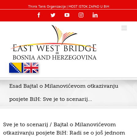
Think Tank Organizacija | MOST ISTOK ZAPAD U BiH
Facebook
Twitter
YouTube
Instagram
Linkedin
Esad Bajtal o Milanovićevom otkazivanju
posjete BiH: Sve je to scenarij…
Sve je to scenarij / Bajtal o Milanovićevom
otkazivanju posjete BiH: Radi se o još jednom