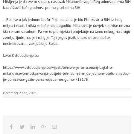
Mišljenja je da sve to spada u nastavak Milanovićevog lošeg odnosa prema BiH
kao državi i lošeg odnosa prema građanima BiH.
– Radi se o još jednom blefu. Prije par dana je bio Plenković u BiH, iz istog
miljea i vlasti. I ništa se loše nije dogodilo. Milanović je čovjek koji više ne zna
šta će sam sa sobom. Pa sve to premješta i projektuje na tamo nekog, na drugu
zemlju, ljude, nacije i religije. Taj njegov jezik je tako otrovan težak,
necivilizovan…, zaključio je Bajtal.
Izvor:Oslobodjenje.ba
https://www.oslobodjenje.ba/vijesti/bih/sve-je-to-scenarij-bajtal-o-
milanovicevom-otkazivanju-posjete-bih-radi-se-o-jos-jednom-blefu-vrijedao-
je-ponizavao-gazio-pa-se-osjeca-nesigurno-718175
December 22nd, 2021
Facebook
Twitter
Linkedin
Google+
Email