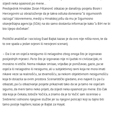
slijedi neka opasnost po mene…
Predsjednik Hrvatske Zoran Milanović otkazao je današnju posjetu Bosni i
Hercegovini uz obrazloženje da je takva odluka donesena “iz sigurnosnih
razloga”. Istovremeno, mediji u Hrvatskoj pišu da mu je Sigurnosno
obavještajna agencija (SOA) na sto samo dostavila informacije kako “u BiH ne bi
bio lijepo dočekan”.
Politički analitičar i sociolog Esad Bajtal kazao je da ovo nije ništa novo, te da
to sve spada u jedan svjesni ili nesvjesni scenarij.
– Da li se on osjeća nesigurno ili nelagodno zbog onoga što je izgovarao
posljednjih mjeseci. Pa to što je izgovarao nije ni ljudski ni civilizacijski, ni
moralno ni etički. Nema nikakav smisao, vrijeđao je ponižavao, gazio, pa se
osjeća ili nelagodno ili nesigurno, ali u subjektivnoj ravni koja ne mora imati
nikave veze sa realnošću, sa stvarnošću, sa nekom objektivnom nesigurnošću
koja bi dolazila sa ovim prostora. Scenaristički gledano, evo najavit ću pa ću
otkazati, pa ću otkazivanje posjete prikazivati tako da se ja tamo ne osjećam
sigurno, da meni tamo neko prijeti, da slijedi neka opasnost po mene. Eto čak
ista koja je čekala, tobože Vučića, a znamo da je to Vučić sam iscenirao u
Srebrenici odnosno njegove službe jer su njegovi policajci koji su tajno bili
tamo poslije hapšeni, kazao je Bajtal za
Hayat
.