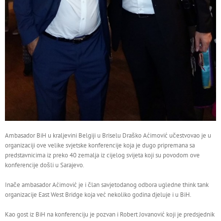
Ambasador BiH u kraljevini Belgiji u Briselu Draško Aćimović učestvovao je u
organizaciji ove velike svjetske konferencije koja je dugo pripremana sa
predstavnicima iz preko 40 zemalja iz cijelog svijeta koji su povodom ove
konferencije došli u Sarajevo.
Inače ambasador Aćimović je i član savjetodanog odbora ugledne think tank
organizacije East West Bridge koja već nekoliko godina djeluje i u BiH.
Kao gost iz BiH na konferenciju je pozvan i Robert Jovanović koji je predsjednik