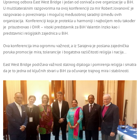
Upravnog odbora East West Bridge i jedan od osnivača ove organizacije u BiH.
U multilateralnim razgovorima na ovoj konferenciji za mir Robert Jovanović je
razgovarao o povezivanju i mogućoj međusobnoj saradnji između ovih
organizacija. Konferenciji koja je protekla u harmoniji i najboljem redu također
je prisustvovao i OHR – visoki predstavnik za BiH Valentin Inzko kao i
predstavnici religijskih zajednica u BiH.
Ova konferencija ima ogromnu važnost, a iz Sarajeva je poslana zajednička
poruka promocije mira, tolerancije i bogatstva različitosti religija i nacija…
East West Bridge podržava važnost stalnog dijaloga i pomirenja religija i smatra
da je to jedna od ključnih stvari u BiH za očuvanje trajnog mira i stabilnosti.