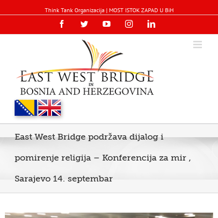
Think Tank Organizacija | MOST ISTOK ZAPAD U BiH
Facebook
Twitter
YouTube
Instagram
Linkedin
East West Bridge podržava dijalog i
pomirenje religija – Konferencija za mir ,
Sarajevo 14. septembar
View