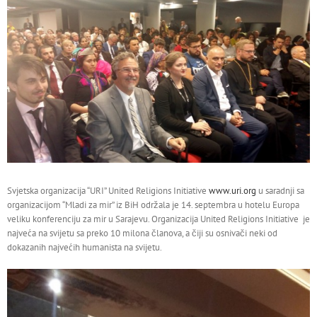
Larger
Image
Svjetska organizacija “URI” United Religions Initiative
www.uri.org
u saradnji sa
organizacijom “Mladi za mir” iz BiH održala je 14. septembra u hotelu Europa
veliku konferenciju za mir u Sarajevu. Organizacija United Religions Initiative je
najveća na svijetu sa preko 10 milona članova, a čiji su osnivači neki od
dokazanih najvećih humanista na svijetu.